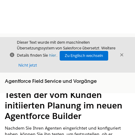
Dieser Text wurde mit dem maschinellen
Übersetzungssystem von Salesforce übersetzt. Weitere
Schließen
Schli
Details finden Sie
hier
.
Zu Englisch wechseln
Schließ
Nicht jetzt
Agentforce Field Service und Vorgänge
Inhalt
Inhalt anzeigen
Testen der vom Kunden
initiierten Planung im neuen
Agentforce Builder
Nachdem Sie Ihren Agenten eingerichtet und konfiguriert
haben, können Sie ihn testen, um festzustellen, ob er