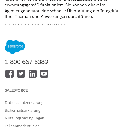
erwartungsgemäß funktioniert. Sie können direkt im
Agentengenerator eine schnelle Überprüfung der Integrität
Ihrer Themen und Anweisungen durchführen.
ERFORDERLICHE EDITIONEN
Verfügbarkeit: Lightning Experience
Verfügbarkeit:
Enterprise
,
Performance
,
Unlimited
und
Developer
Edition mit Field Service und Foundations oder
Einstein 1 Field Service
Edition oder
Agentforce 1 Field
1-800-667-6389
Service
Edition.
ERFORDERLICHE BENUTZERBERECHTIGUNGEN
Erstellen und Verwalten von
"Agentforce-Serviceagenten
SALESFORCE
Serviceagenten:
verwalten" UND "AI-Agenten
verwalten"
Datenschutzerklärung
ODER
Sicherheitserklärung
Nutzungsbedingungen
Anwendung anpassen
Teilnahmerichtlinien