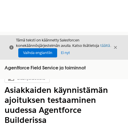
Tämä teksti on käännetty Salesforcen
konekäännösjärjestelmän avulla. Katso lisätietoja
täältä
.
Sulje
Sulje
Sulje
Vaihda englantiin
Ei nyt
Agentforce Field Service ja toiminnot
Sisällysluettelo
Näytä sisällysluettelo
Asiakkaiden käynnistämän
ajoituksen testaaminen
uudessa Agentforce
Builderissa