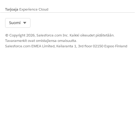
Avaa sähköposti ja kopioi OTP.
Syötä OTP. Jos vahvistus onnistui, agentti vahvistaa, että
Tarjoaja
Experience Cloud
yhteyshenkilö on vahvistettu.
Toista nämä vaiheet vieraskäyttäjänä.
Select Org
Suomi
Ajanvaraus, uudelleenajoitus, peruutus ja tapaamisen
© Copyright 2026, Salesforce.com Inc. Kaikki oikeudet pidätetään.
tietojen hankkiminen
Tavaramerkit ovat omistajiensa omaisuutta.
Salesforce.com EMEA Limited, Keilaranta 1, 3rd floor 02150 Espoo Finland
Testaa tekoälyn agentin suorittamia vakioskenaarioita, kuten
ajanvaraus, tapaamisen uudelleenajoitus, tapaamisen
peruuttaminen ja tapaamisten tietojen hankkiminen.
Käytä
esimerkkejä lausumista asiakkaan käynnistämälle
ajoitukselle
ja
esimerkkejä keskusteluista asiakkaan
käynnistämälle ajoitukselle
määrittääksesi testiskenaariosi.
Varmista, että työtyyppisi ja palvelualueesi on määritetty
oikein. Lisätietoja on
kohdassa Automaattisen ajoituksen
edellytysten tarkasteleminen uudessa Agentforce
Builderissa
.
Varmista
, että olet kohdistanut kaikki tarvittavat
käyttöoikeudet, jotka on kuvattu kohdassa
Käyttöoikeuksien kohdistaminen itsenäistä ajoitusta