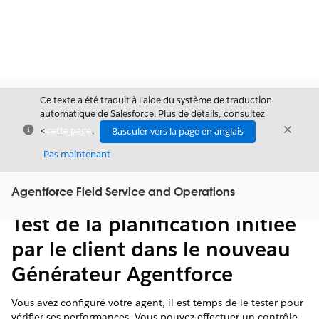
Ce texte a été traduit à l’aide du système de traduction
automatique de Salesforce. Plus de détails, consultez
Fermer
Ferme
<
cette page
.
Basculer vers la page en anglais
Fermer
Pas maintenant
Table des
Agentforce Field Service and Operations
Afficher la table des matières
matières
Test de la planification initiée
par le client dans le nouveau
Générateur Agentforce
Vous avez configuré votre agent, il est temps de le tester pour
vérifier ses performances. Vous pouvez effectuer un contrôle