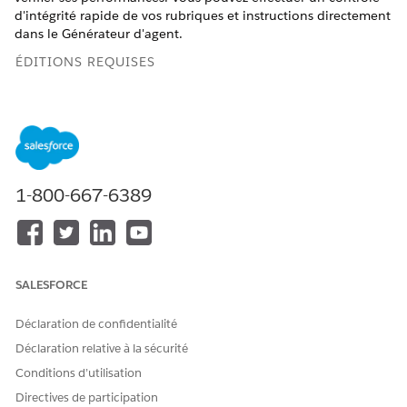
d'intégrité rapide de vos rubriques et instructions directement
dans le Générateur d'agent.
ÉDITIONS REQUISES
Disponible avec : Lightning Experience
Disponible avec :
Enterprise
Edition,
Performance
Edition,
Unlimited
Edition et
Developer
Edition with Field Service
and Foundations, ou
Einstein 1 Field Service
Edition ou
Agentforce 1 Field Service
Edition.
1-800-667-6389
AUTORISATIONS UTILISATEUR REQUISES
Pour élaborer et gérer des
Gérer les agents de service
agents de service :
Agentforce ET Gérer les
SALESFORCE
agents d'IA
Déclaration de confidentialité
OU
Déclaration relative à la sécurité
Personnaliser l'application
Conditions d’utilisation
Avant de commencer, assurez-vous que Field Service a été
Directives de participation