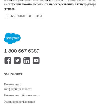
инструкций можно выполнить непосредственно в конструкторе
агентов.
ТРЕБУЕМЫЕ ВЕРСИИ
Доступно в версиях: Lightning Experience
Доступно в версиях: Версии
Enterprise
,
Performance
,
Unlimited
и
Developer
Edition с Field Service and
Foundations или
Einstein 1 Field Service
Edition или
Agentforce 1 Field Service
Edition.
1-800-667-6389
ТРЕБУЕМЫЕ ПОЛНОМОЧИЯ ПОЛЬЗОВАТЕЛЯ
Для создания сервисных
Управление сервисными
агентов и управления ими:
агентами Agentforce И
SALESFORCE
Управление агентами на
основе искусственного
Положение о
интеллекта
конфиденциальности
ИЛИ
Положение о безопасности
Условия использования
Настройка приложения