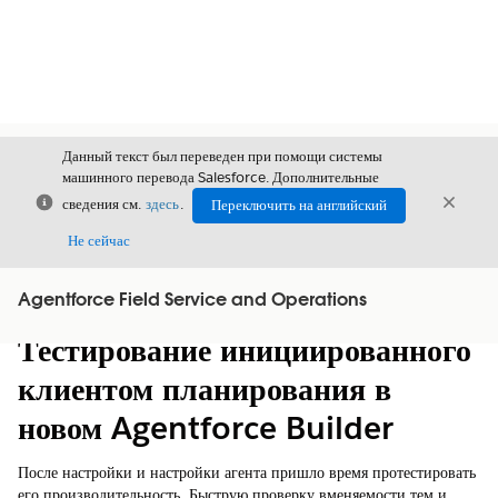
Данный текст был переведен при помощи системы
машинного перевода Salesforce. Дополнительные
Закрыть
Закры
сведения см.
здесь
.
Переключить на английский
Закрыт
Не сейчас
Agentforce Field Service and Operations
Содержание
Показать содержание
Тестирование инициированного
клиентом планирования в
новом Agentforce Builder
После настройки и настройки агента пришло время протестировать
его производительность. Быструю проверку вменяемости тем и