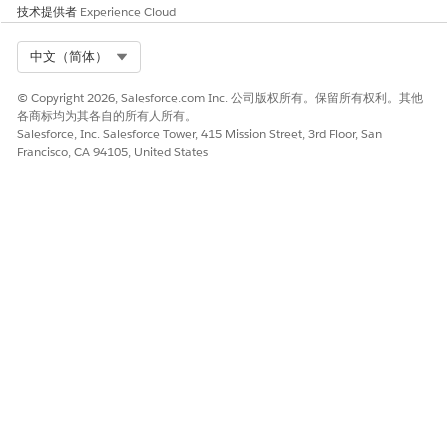
Agentforce 生成器中
审查自主计划的先决条件
。
技术提供者
Experience Cloud
确保您已经分配了在“在新 Agentforce 生成器中为自主计划
分
配‌权限”
中定义的所有必需权限。如果贵组织已实施自定义权
Select Org
中文（简体）
限，例如创建和取消预约需要权限，将这些权限分配给 AI 客服
人员。
© Copyright 2026, Salesforce.com Inc. 公司版权所有。保留所有权利。其他
确保您使用的联系人拥有有效的邮寄街道和城市。
各商标均为其各自的所有人所有。
Salesforce, Inc. Salesforce Tower, 415 Mission Street, 3rd Floor, San
在客服人员生成器中打开客服人员。
Francisco, CA 94105, United States
使用“预览对话”面板开始与客服人员对话，并要求计划预约。
验证联系人后，请客服人员计划预约，并按照客服人员的指示操
作，直到您收到计划成功的确认。
请客服人员重新计划此预约，并确保成功重新计划新日期和时
间。
请客服人员提供有关您即将到来的预约的信息。
要求客服人员取消预约。
当客服人员使用相对日期表达式（例如“明天”）请求预约时
备注
段时，系统会根据客服人员的当前时间而不是服务预约的当前时
间来解析时间。如果客服人员和服务预约之间存在时区差异，客