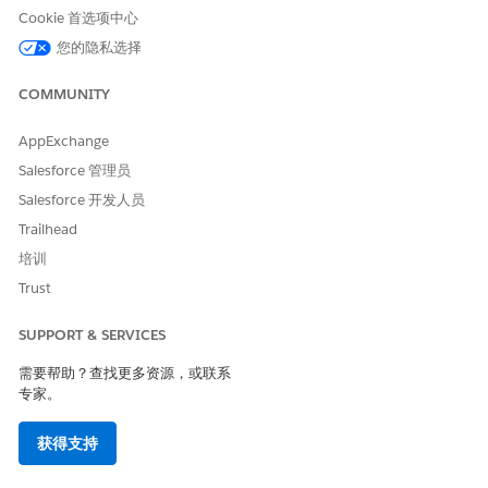
Service 的客户验证子客服人员来验证与其交互的人员的身份。
Cookie 首选项中心
使用预览对话部分开始您希望触发 Field Service 客户验证子客服人
您的隐私选择
员的对话。例如，要求计划预约。
COMMUNITY
创建用于测试客服人员的联系人，并为其分配有效的电子邮件地
址。
在 Agentforce Builder 中打开客服人员。
AppExchange
开始与客服人员对话，并要求计划预约。
Salesforce 管理员
当客服人员提示您输入电子邮件地址时，输入联系人的电子邮
Salesforce 开发人员
件。客服人员向该电子邮件地址发送一次性密码 (OTP)。
Trailhead
打开电子邮件并复制 OTP。
输入 OTP。如果验证成功，客服人员会确认联系人已验证。
培训
以来宾用户身份重复这些步骤。
Trust
预订、重新计划、取消和获取预约信息
SUPPORT & SERVICES
测试 AI 客服人员执行的标准场景，包括预订预约、重新计划预约、
需要帮助？查找更多资源，或联系
取消预约和获取有关预约的信息。
专家。
使用
示例话语客户发起计划
和
示例对话客户
发起计划来帮助您定义
测试场景。
获得支持
请确保您的工作类型和服务区域已正确设置。见在新的