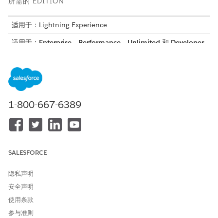
所需的 EDITION
适用于：Lightning Experience
适用于：
Enterprise
、
Performance
、
Unlimited
和
Developer
Edition with Field Service and Foundations, 或
Einstein 1
Field Service
Edition or
Agentforce 1 Field Service
Edition。
所需用户权限
要构建和管理服务客服人员：
管理 Agentforce 服务客服人
1-800-667-6389
员和管理 AI 客服人员
或
自定义应用程序
SALESFORCE
在开始前,请确保根据在新 Agentforce 生成器中
设置自主计划
配置
Field Service。
隐私声明
安全声明
客户验证客户发起的计划
使用条款
在客服人员执行任何计划操作之前，它首先使用适用于 Field
参与准则