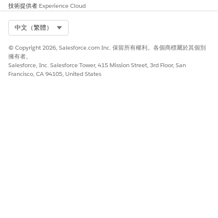
技術提供者
Experience Cloud
確定您的工作類型與服務區域範圍已正確設定。請參閱在新
Agentforce Builder 中
檢閱自發排程的先決條件
。
Select Org
中文（繁體）
確定您已指派在
新增 Agentforce 產生器中指派自發排程權限
中定義的所有必要權限。如果您的組織已實作自訂權限,例如建
© Copyright 2026, Salesforce.com Inc. 保留所有權利。各個商標屬於其個別
立和取消約會需要權限,請將這些權限指派給 AI 工作人員。
擁有者。
請確認您使用的連絡人具有有效的郵寄街道和城市。
Salesforce, Inc. Salesforce Tower, 415 Mission Street, 3rd Floor, San
Francisco, CA 94105, United States
在「工作人員產生器」中開啟工作人員。
使用「預覽對話」面板與工作人員開始交談,並要求排程約會。
確認連絡人後,請要求工作人員排程約會,並遵循工作人員的指示,
直到您收到排程成功的確認為止。
要求工作人員重新排程此約會,並確定其成功重新排程新的日期
和時間。
要求工作人員提供有關即將到來的約會資訊。
要求工作人員取消您的約會。
當工作人員使用相對日期運算式 (例如「明天」) 要求約會時
備註
段時,系統會根據工作人員的目前時間解析時間,而非服務約會的