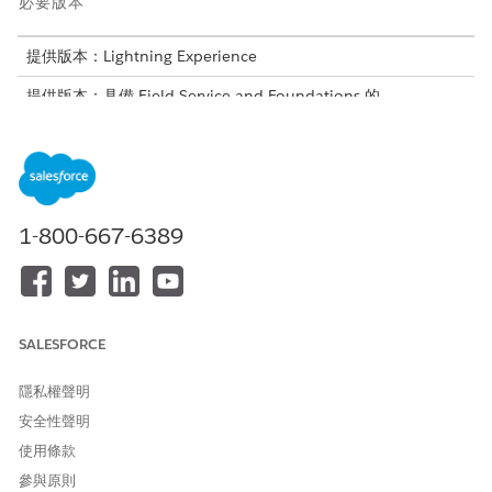
必要版本
提供版本：Lightning Experience
提供版本：具備 Field Service and Foundations 的
Enterprise
、
Performance
、
Unlimited
及
Developer
Edition,
或
Einstein 1 Field Service
Edition 或
Agentforce 1 Field
Service
Edition。
所需的使用者權限
1-800-667-6389
建立與管理「服務工作人員」:
「管理 Agentforce 服務工作
人員」和「管理 AI 工作人員」
權限
或
SALESFORCE
自訂應用程式
隱私權聲明
在您開始之前,請確定已根據「新增 Agentforce 產生器」中的「
設
安全性聲明
定自發排程」
設定 Field Service。
使用條款
客戶起始排程的客戶驗證
參與原則