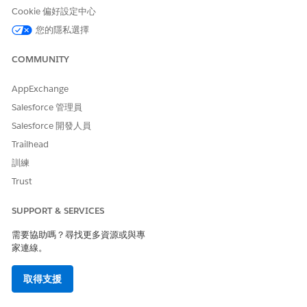
Cookie 偏好設定中心
在工作人員執行任何排程作業之前,會先使用「Field Service 客戶驗
證」子代理程式驗證與其互動的人員身分。
您的隱私選擇
使用預覽對話區段來開始您預期會觸發「Field Service 的客戶驗
COMMUNITY
證」子代理程式的對話。例如,要求排程約會。
建立要測試工作人員的連絡人,並為其指派有效的電子郵件地
AppExchange
址。
Salesforce 管理員
在 Agentforce Builder 中開啟工作人員。
Salesforce 開發人員
與工作人員開始交談,並要求排程約會。
當工作人員提示您電子郵件地址時,請輸入連絡人的電子郵件。
Trailhead
工作人員會將一次性密碼 (OTP) 傳送至此電子郵件地址。
訓練
開啟電子郵件並複製 OTP。
Trust
輸入 OTP。如果驗證成功,工作人員會確認連絡人已驗證。
以來賓使用者身分重複這些步驟。
SUPPORT & SERVICES
預訂、重新排程、取消和取得約會資訊
需要協助嗎？尋找更多資源或與專
家連線。
測試 AI 工作人員執行的標準案例,包括預訂約會、重新排程約會、
取消約會,以及取得約會的相關資訊。
取得支援
使用
客戶起始排程的範例
說話方式和
客戶起始排程的範例對話
來
協助您定義測試案例。