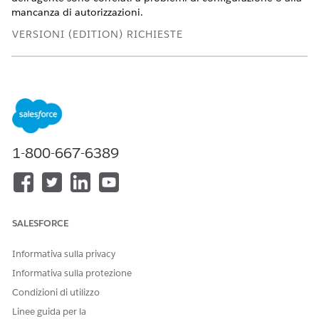
mancanza di autorizzazioni.
VERSIONI (EDITION) RICHIESTE
Disponibile nelle versioni: Lightning Experience
Disponibile in: versioni
Enterprise
Edition,
Performance
Edition
,
Unlimited
Edition e
Developer
Edition con Field
Service e Foundations, oppure
Einstein 1 Field Service
Edition o
Agenteforce 1 Field Service
Edition.
1-800-667-6389
Per capire come funzionano le funzioni di
SUGGERIMENTO
SALESFORCE
Pianificazione autonoma e l'ordine in cui vengono attivati i
componenti, vedere:
Informativa sulla privacy
Informazioni sulla pianificazione avviata dal cliente per
Informativa sulla protezione
Field Service nel nuovo Agentforce Builder
Condizioni di utilizzo
Linee guida per la
Oltre alla risoluzione dei problemi suggerita qui, assicurarsi di