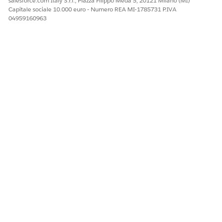
salesforce.com Italy S.r.l., Piazza Filippo Meda 5, 20121 Milano (MI)
Capitale sociale 10.000 euro - Numero REA MI-1785731 P.IVA
04959160963