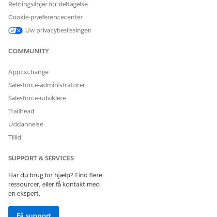
Retningslinjer for deltagelse
Cookie-præferencecenter
Uw privacybeslissingen
COMMUNITY
AppExchange
Salesforce-administratorer
Salesforce-udviklere
Trailhead
Uddannelse
Kundeinitieret planlægning fungerer som standard som
beskrevet her. Du kan dog konfigurere løsningen, så den
Tillid
passer til dine behov.
SUPPORT & SERVICES
En kunde kontakter AI-agenten med en af disse
anmodninger:
Har du brug for hjælp? Find flere
Planlæg en serviceaftale
ressourcer, eller få kontakt med
Omplanlæg en eksisterende serviceaftale
en ekspert.
Annuller en eksisterende aftale
Vis mig oplysninger om eksisterende planlagte aftaler
Få support