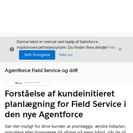
Denne tekst er oversat ved hjælp af Salesforce-
maskinoversættelsessystem. Du finder flere detaljer
her
.
Luk
Luk
Luk
Skift til engelsk
Ikke nu
Agentforce Field Service og drift
Indhold
Vis indholdsfortegnelse
Forståelse af kundeinitieret
planlægning for Field Service i
den nye Agentforce
Gør det muligt for dine kunder at planlægge, ændre tidsplan,
annullere eller forespørge på aftaler på egen hånd, når de vil.