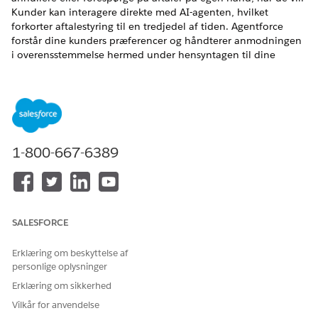
Kunder kan interagere direkte med AI-agenten, hvilket
forkorter aftalestyring til en tredjedel af tiden. Agentforce
forstår dine kunders præferencer og håndterer anmodningen
i overensstemmelse hermed under hensyntagen til dine
forretningsbehov. Kundeinitieret planlægning hjælper dig
med at opfylde den voksende kundebehov ved at reducere
byrden på kundeserviceteams, så de kan arbejde på mere
komplekse opgaver.
EDITIONSHEADING
1-800-667-6389
Tilgængelig i: Lightning Experience
Tilgængelig i:
Enterprise
,
Performance
,
Unlimited
og
Developer
Edition med Field Service and Foundations eller
Einstein 1 Field Service
Edition eller
Agentforce 1 Field
SALESFORCE
Service
Edition.
Erklæring om beskyttelse af
personlige oplysninger
Erklæring om sikkerhed
Vilkår for anvendelse