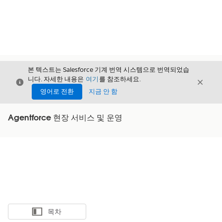
본 텍스트는 Salesforce 기계 번역 시스템으로 번역되었습
니다. 자세한 내용은
여기
를 참조하세요.
닫기
닫기
닫기
영어로 전환
지금 안 함
Agentforce 현장 서비스 및 운영
목차
목차 표시