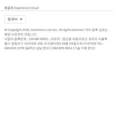
기존 서비스 약속 다시 예약
기존 약속 취소
제공자
Experience Cloud
기존의 예약된 약속에 대한 정보 표시
Select Org
한국어
고객이 약속을 다시 예약하거나 취소하도록 요청한 경우 에이전
트가 약속이 다음과 같은지 확인합니다.
© Copyright 2026, Salesforce.com Inc. All rights reserved. 여러 등록 상표는
활성 Messaging 세션이 없음
해당 소유자의 것입니다.
복잡한 작업 체인에 속하지 않음
사업자 등록번호 : 120-86-92851 , 대표자 : 벤슨웡 세일즈포스 코리아 서울특
고정되지 않음
별시 영등포구 여의대로 108, 파크원타워2 28층 (세일즈포스) 07335 TEL :
번들 서비스 약속이 아님
080-822-1378 (솔루션 상담 문의) | 080-805-9651 (기술 지원 문의)
번들 구성원 서비스 약속이 아님
취소됨 또는 완료됨 상태 범주에 없음
옴니채널 플로는 인바운드 Messaging 세션임을 인식하고 고객
시작 일정 예약 에이전트에게 요청을 전달합니다.
에이전트가 환영 메시지를 표시하고 고객의 ID를 확인합니다.
Messaging 세션과 서비스 약속 사이를 연결하는 참여 주제가
생성됩니다.
에이전트가 하위 에이전트를 트리거하고 고객을 지원합니다.
요청에 성공하면 Gantt가 업데이트됩니다.