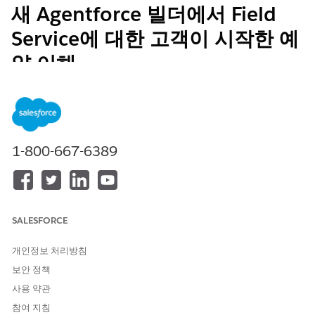
새 Agentforce 빌더에서 Field
Service에 대한 고객이 시작한 예
약 이해
고객이 언제든지 직접 약속을 예약, 다시 예약, 취소 또는 문의할 수
있습니다. 고객은 AI 에이전트와 직접 상호 작용하여 약속 관리를
시간의 1/3으로 단축할 수 있습니다. Agentforce 고객의 기본 설정
을 이해하고 비즈니스 요구를 고려하면서 요청을 적절하게 처리합
니다. 고객이 시작하는 예약은 고객 서비스 팀이 더 복잡한 과업에
1-800-667-6389
대해 작업할 수 있도록 고객 서비스 팀의 부담을 줄여 증가하는 고
객 수요를 충족하는 데 도움이 됩니다.
필수 EDITION
SALESFORCE
지원 제품: Lightning Experience
개인정보 처리방침
지원 제품: Field Service 및 Foundations가 포함된
Enterprise
,
보안 정책
Performance
,
Unlimited
및
Developer
Edition 또는
Einstein
1 Field Service
Edition 또는
Agentforce 1 Field Service
사용 약관
Edition.
참여 지침