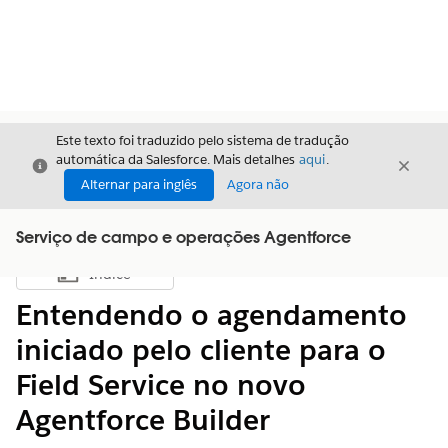
Este texto foi traduzido pelo sistema de tradução
automática da Salesforce. Mais detalhes
aqui
.
Fechar
Fecha
Fechar
Alternar para inglês
Agora não
Serviço de campo e operações Agentforce
Índice
Mostrar índice
Entendendo o agendamento
iniciado pelo cliente para o
Field Service no novo
Agentforce Builder