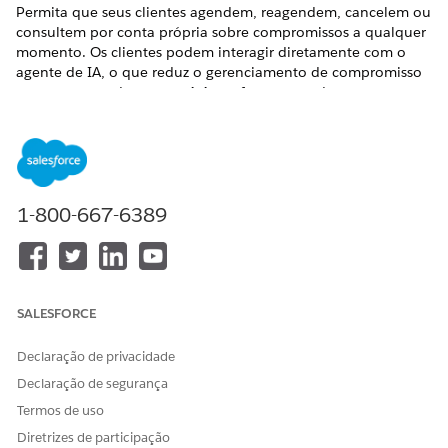
Permita que seus clientes agendem, reagendem, cancelem ou
consultem por conta própria sobre compromissos a qualquer
momento. Os clientes podem interagir diretamente com o
agente de IA, o que reduz o gerenciamento de compromisso
para um terço do tempo. A Agentforce entende as
preferências dos seus clientes e lida com a solicitação de
acordo, considerando as suas necessidades comerciais. O
Agendamento iniciado pelo cliente ajuda você a atender à
demanda crescente dos clientes reduzindo a carga sobre as
equipes de atendimento ao cliente para que possam
1-800-667-6389
trabalhar em tarefas mais complexas.
EDIÇÕES OBRIGATÓRIAS
Disponível em: Lightning Experience
SALESFORCE
Disponível em: Edições
Enterprise
,
Performance
,
Unlimited
e
Developer
com Field Service and Foundations, ou Edição
Declaração de privacidade
Einstein 1 Field Service
ou Edição
Agentforce 1 Field
Service
.
Declaração de segurança
Termos de uso
Diretrizes de participação