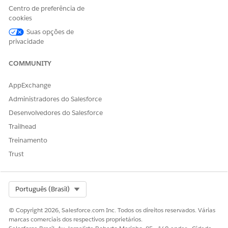
Centro de preferência de
cookies
Suas opções de
privacidade
COMMUNITY
AppExchange
Administradores do Salesforce
Desenvolvedores do Salesforce
Trailhead
Treinamento
Trust
Por padrão, o Agendamento iniciado pelo cliente funciona
como descrito aqui. No entanto, você pode configurar a
solução conforme suas necessidades.
Select Org
Português (Brasil)
Um cliente entra em contato com o agente de IA com
uma destas solicitações:
© Copyright 2026, Salesforce.com Inc. Todos os direitos reservados. Várias
marcas comerciais dos respectivos proprietários.
Agendar um compromisso de serviço