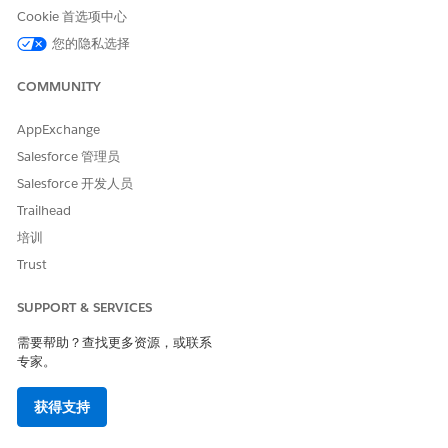
Cookie 首选项中心
您的隐私选择
COMMUNITY
默认情况下，客户发起的计划按此处所述工作。但您可以配置解决
方案，以满足您的需求。
AppExchange
客户向 AI 客服人员提出以下请求之一：
Salesforce 管理员
计划服务预约
Salesforce 开发人员
重新计划现有服务预约
Trailhead
取消现有预约
培训
向我显示有关现有计划预约的信息
Trust
如果客户要求重新计划或取消预约，客服人员会检查预约是否：
没有有效的消息传递会话
SUPPORT & SERVICES
不是复杂工作链的一部分
未固定
需要帮助？查找更多资源，或联系
不是捆绑服务预约
专家。
不是捆绑包成员服务预约
不在“已取消”或“已完成”状态类别中
获得支持
全方位流识别这是入站消息传递会话，并将请求定向到客户发起