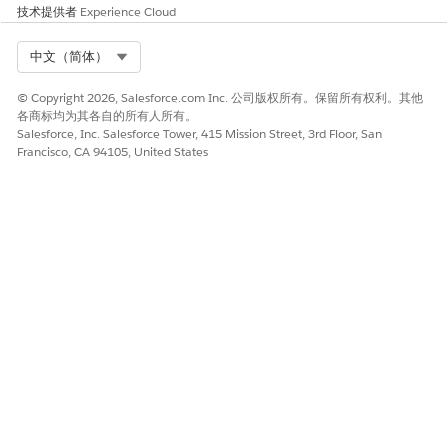
的计划客服人员。
技术提供者
Experience Cloud
客服人员会显示欢迎消息，并继续验证客户的身份。
创建消息传递会话和服务预约之间的参与主题。
Select Org
中文（简体）
然后，客服人员触发子客服人员并帮助客户。
如果请求成功，将更新甘特图。
© Copyright 2026, Salesforce.com Inc. 公司版权所有。保留所有权利。其他
各商标均为其各自的所有人所有。
Salesforce, Inc. Salesforce Tower, 415 Mission Street, 3rd Floor, San
Francisco, CA 94105, United States
本文章是否解决您的问题？
请与我们共享您的想法，以便我们进行改进！
是
否