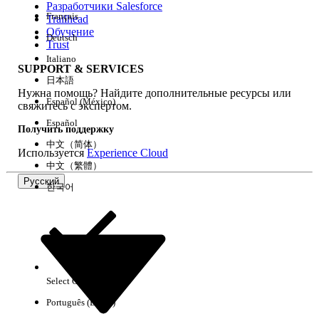
Разработчики Salesforce
Français
Trailhead
Возможности
Обучение
Deutsch
Trust
Italiano
SUPPORT & SERVICES
日本語
Нужна помощь? Найдите дополнительные ресурсы или
Очистить все
Готово
Español (México)
свяжитесь с экспертом.
Español
Получить поддержку
中文（简体）
Используется
Experience Cloud
中文（繁體）
Русский
한국어
Select Org
Русский
Português (Brasil)
Результаты отсутствуют