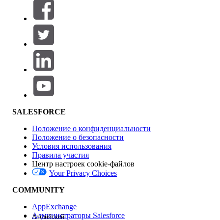
Фильтровать по (0)
ВЫБРАТЬ ФИЛЬТРЫ
Добавить
Область продуктов
Влияние на функции
SALESFORCE
Положение о конфиденциальности
Положение о безопасности
Условия использования
Правила участия
Центр настроек cookie-файлов
Your Privacy Choices
Версия
COMMUNITY
AppExchange
Администраторы Salesforce
Английский