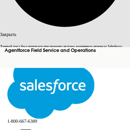
Поиск
Закрыть
Данный текст был переведен при помощи системы машинного перевода Salesforce.
Agentforce Field Service and Operations
Переключить на английский
Дополнительные сведения см.
здесь
.
Не сейчас
Закрыть
Закрыть
1-800-667-6389