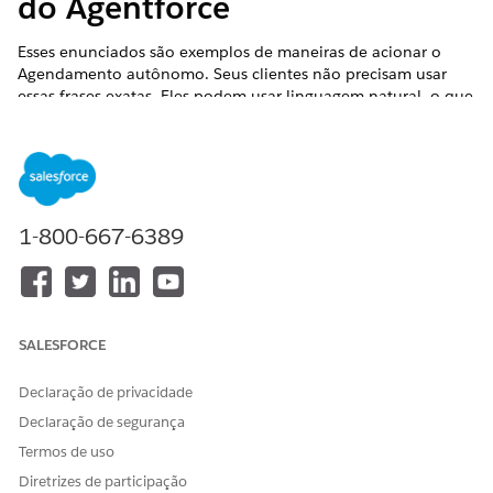
do Agentforce
Esses enunciados são exemplos de maneiras de acionar o
Agendamento autônomo. Seus clientes não precisam usar
essas frases exatas. Eles podem usar linguagem natural, o que
o Agentforce entende. Você pode usar esses enunciados para
ver como o agente funciona no Agentforce Builder.
EDIÇÕES OBRIGATÓRIAS
Disponível em: Lightning Experience
1-800-667-6389
Disponível em: Edições
Enterprise
,
Performance
,
Unlimited
e
Developer
com Field Service and Foundations, ou Edição
Einstein 1 Field Service
ou Edição
Agentforce 1 Field
Service
.
SALESFORCE
Agendar um novo compromisso
Declaração de privacidade
"O ar condicionado no meu quarto não está funcionando.
Declaração de segurança
Gostaria de agendar um reparo."
Termos de uso
"Há um problema com minha máquina de lavar roupa e
Diretrizes de participação
preciso de um técnico."