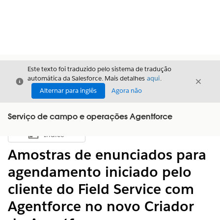
Este texto foi traduzido pelo sistema de tradução
automática da Salesforce. Mais detalhes
aqui
.
Fechar
Fecha
Fechar
Alternar para inglês
Agora não
Serviço de campo e operações Agentforce
Índice
Mostrar índice
Amostras de enunciados para
agendamento iniciado pelo
cliente do Field Service com
Agentforce no novo Criador