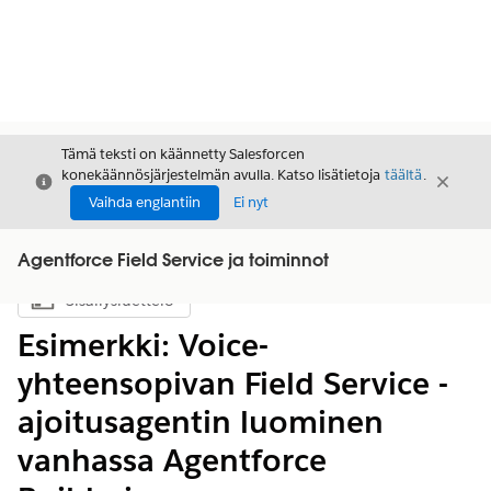
Tämä teksti on käännetty Salesforcen
konekäännösjärjestelmän avulla. Katso lisätietoja
täältä
.
Sulje
Sulje
Sulje
Vaihda englantiin
Ei nyt
Agentforce Field Service ja toiminnot
Sisällysluettelo
Näytä sisällysluettelo
Esimerkki: Voice-
yhteensopivan Field Service -
ajoitusagentin luominen
vanhassa Agentforce