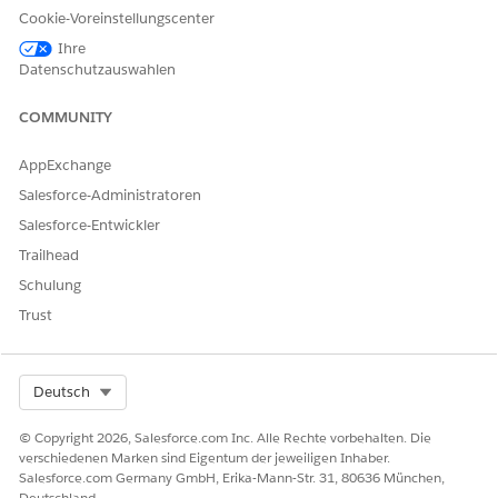
Cookie-Voreinstellungscenter
Findet ihren Kontaktdatensatz
Generiert einen 6-stelligen Prüfcode
Ihre
Sendet den Code an die E-Mail-Adresse des Kontakts
Datenschutzauswahlen
Gibt den vom Anrufer angegebenen Prüfcode zurück
COMMUNITY
Variablen
AppExchange
API-NAME
DETAILS
Salesforce-Administratoren
authenticationKey
Datentyp: Text
Salesforce-Entwickler
Zur Ausgabe verfügbar
Trailhead
Schulung
customerEmail
Datentyp: Text
Trust
Zur Ausgabe verfügbar
customerId
Datentyp: Text
Select Org
Deutsch
Zur Ausgabe verfügbar
© Copyright 2026, Salesforce.com Inc. Alle Rechte vorbehalten. Die
customerIdType
Datentyp: Text
verschiedenen Marken sind Eigentum der jeweiligen Inhaber.
Salesforce.com Germany GmbH, Erika-Mann-Str. 31, 80636 München,
Zur Ausgabe verfügbar
Deutschland