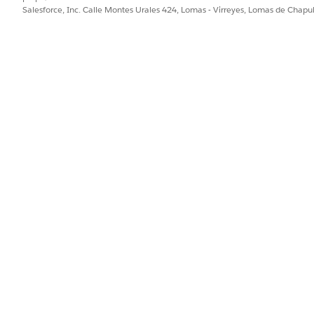
Salesforce, Inc. Calle Montes Urales 424, Lomas - Virreyes, Lomas de Chap
n de email del contacto
cación que el llamante proporciona
DETALLES
Tipo de datos: Texto
Disponible para salida
Tipo de datos: Texto
Disponible para salida
Tipo de datos: Texto
Disponible para salida
Tipo de datos: Texto
Disponible para salida