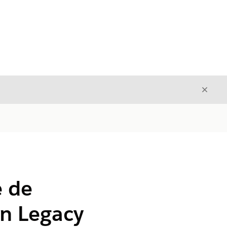
Cerrar
Cerrar
e de
en Legacy