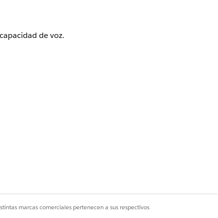
capacidad de voz.
 y Foundations, o
Einstein 1 Field
eléfono en vez de solicitarle que
istintas marcas comerciales pertenecen a sus respectivos