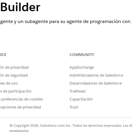
Builder
 agente y un subagente para su agente de programación con 
ence
RCE
COMMUNITY
rise
,
Performance
,
Unlimited
y
Developer
Edition con Field Service
ield Service
Edition.
ón de privacidad
AppExchange
ón de seguridad
Administradores de Salesforce
nes de uso
Desarrolladores de Salesforce
 a la persona que llama automáticamente por su número de t
es de participación
Trailhead
re de usuario.
 preferencias de cookies
Capacitación
 opciones de privacidad
Trust
ticamente que realice lo siguiente:
 su número de teléfono
© Copyright 2026, Salesforce.com Inc. Todos los derechos reservados. Las d
ión de 6 dígitos
propietarios.