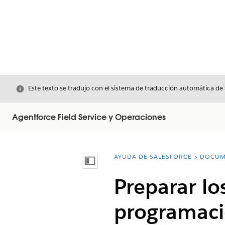
Cerrar
Este texto se tradujo con el sistema de traducción automática de
Agentforce Field Service y Operaciones
AYUDA DE SALESFORCE
DOCUM
Usted está aquí:
Mostrar índice de materias
Preparar lo
programaci