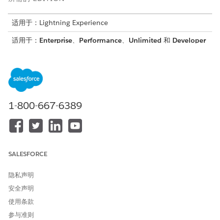
适用于：Lightning Experience
适用于：
Enterprise
、
Performance
、
Unlimited
和
Developer
Edition with Field Service and Foundations, 或
Einstein 1
Field Service
Edition or
Agentforce 1 Field Service
Edition。
创建流
创建流，通过电话号码自动识别呼叫者，而不是要求他们提供电子
1-800-667-6389
邮件或用户名。
创建执行以下操作的自动启动流：
根据电话号码识别呼叫者
查找联系人记录
SALESFORCE
生成 6 位验证码
将代码发送到联系人的电子邮件地址
隐私声明
返回调用者提供的验证码
安全声明
使用条款
变量
参与准则