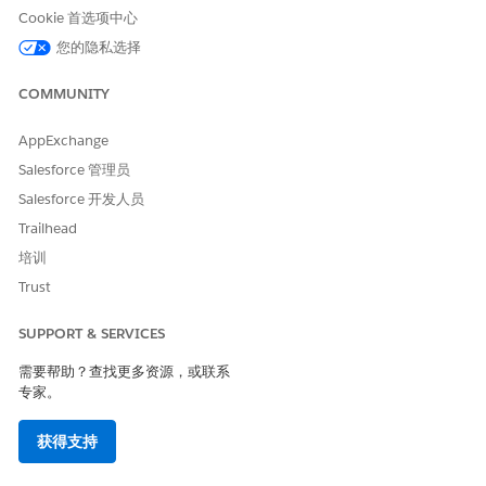
API 名称
详细信息
Cookie 首选项中心
authenticationKey
数据类型：文本
您的隐私选择
可用于输出
COMMUNITY
customerEmail
数据类型：文本
AppExchange
可用于输出
Salesforce 管理员
CustomerId
数据类型：文本
Salesforce 开发人员
Trailhead
可用于输出
培训
customerIdType
数据类型：文本
Trust
可用于输出
SUPPORT & SERVICES
数据类型：文本
传入电话号码
需要帮助？查找更多资源，或联系
可供输入
专家。
数据类型：文本
验证码
获得支持
可用于输出