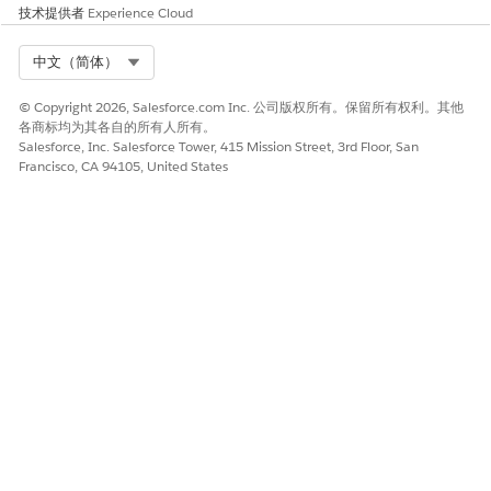
数据类型：文本
验证消息
技术提供者
Experience Cloud
可用于输出
Select Org
中文（简体）
常量
© Copyright 2026, Salesforce.com Inc. 公司版权所有。保留所有权利。其他
各商标均为其各自的所有人所有。
API 名称
详细信息
Salesforce, Inc. Salesforce Tower, 415 Mission Street, 3rd Floor, San
Francisco, CA 94105, United States
codeNotSentMess
数据类型：文本
age
值：向您发送验证码时遇到问题。请直接
致电我们的联系中心。祝你愉快
codeSentMessage
数据类型：文本
值：我向您发送了一封包含验证码的电子
邮件。请检查您的电子邮件，并将代码读
回给我，以便我们开始使用。
CustomerType
数据类型：文本
值：联系人