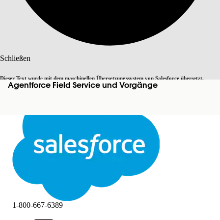
Suche
Schließen
Dieser Text wurde mit dem maschinellen Übersetzungssystem von Salesforce übersetzt.
Agentforce Field Service und Vorgänge
Zu Englisch wechseln
Nicht jetzt
Weitere Details finden Sie
hier
.
Schließen
Schließen
1-800-667-6389