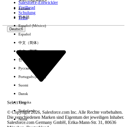
Select Org
Deutsch
Salesforce-Entwickler
Trailhead
Italiano
Erfahrung
Schulung
日本語
Trust
Español (México)
Deutsch
Español
Alle löschen
Fertig
中文（简体）
中文（繁體）
한국어
Русский
Português (Brasil)
Suomi
Dansk
Select Org
Svenska
Nederlands
© Copyright 2026, Salesforce.com Inc. Alle Rechte vorbehalten.
Die verschiedenen Marken sind Eigentum der jeweiligen Inhaber.
Norsk
Salesforce.com Germany GmbH, Erika-Mann-Str. 31, 80636
Keine Ergebnisse