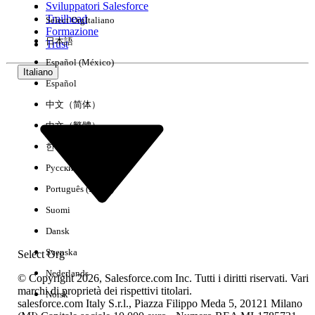
Sviluppatori Salesforce
Trailhead
Select Org
Italiano
Esperienza
Formazione
日本語
Trust
Español (México)
Italiano
Español
Cancella tutto
Chiudi
中文（简体）
中文（繁體）
한국어
Русский
Português (Brasil)
Suomi
Dansk
Svenska
Select Org
Nederlands
© Copyright 2026, Salesforce.com Inc. Tutti i diritti riservati. Vari
marchi di proprietà dei rispettivi titolari.
Norsk
salesforce.com Italy S.r.l., Piazza Filippo Meda 5, 20121 Milano
Nessun risultato