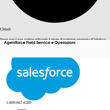
Cerca
Chiudi
Questo testo è stato tradotto utilizzando il sistema di traduzione automatica di Salesforce.
Agentforce Field Service e Operazioni
Passa all'inglese
Non ora
Ulteriori dettagli sono disponibili
qui
.
Chiudi
Chiudi
1-800-667-6389