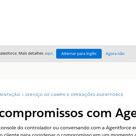
Salesforce. Mais detalhes
aqui
.
Alternar para inglês
Agora não
ENTAÇÃO
SERVIÇO DE CAMPO E OPERAÇÕES AGENTFORCE
compromissos com Age
nsole do controlador ou conversando com a Agentforce em
 o cliente para coordenar o compromisso em um momento