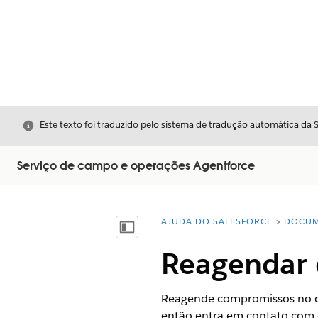
Fechar
Este texto foi traduzido pelo sistema de tradução automática da 
Serviço de campo e operações Agentforce
AJUDA DO SALESFORCE
DOCUM
Você está aqui:
Mostrar índice
Reagendar 
Reagende compromissos no co
então entra em contato com