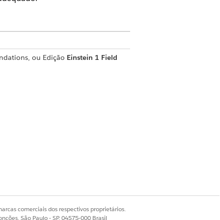
ndations, ou Edição
Einstein 1 Field
do Console de despacho
d Service AI
nistrador configurá-la.
com Agentforce
.
rie até 20 compromissos.
arcas comerciais dos respectivos proprietários.
onções, São Paulo - SP, 04575-000 Brasil