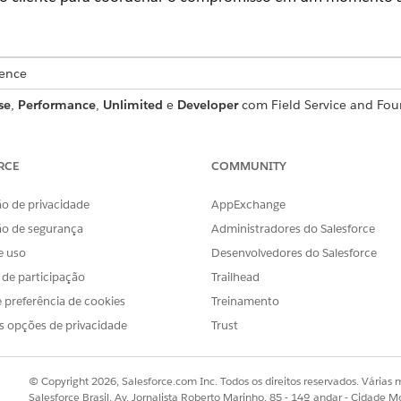
ience
se
,
Performance
,
Unlimited
e
Developer
com Field Service and Fou
Field Service
.
ESSÁRIAS
RCE
COMMUNITY
o supervisor:
Reagendar com Agentforce 
o de privacidade
AppExchange
ze a ação:
Permissões de agente do Fiel
ão de segurança
Administradores do Salesforce
e uso
Desenvolvedores do Salesforce
ute o fluxo necessário:
Executar fluxo
s de participação
Trailhead
ção. Se você não conseguir ver essa opção, peça para o admi
 preferência de cookies
Treinamento
 a nova reserva de um compromisso com Agentforce.
s opções de privacidade
Trust
 no Gantt ou na lista de compromissos e clique na ação
Rebook 
e qualquer lugar no Salesforce para solicitar que o Agentforce rec
© Copyright 2026, Salesforce.com Inc. Todos os direitos reservados. Várias m
se o compromisso:
Salesforce Brasil, Av. Jornalista Roberto Marinho, 85 - 14º andar - Cidade M