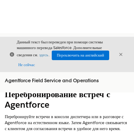
Данный текст был переведен при помощи системы
машинного перевода Salesforce. Дополнительные
Закрыть
Закры
сведения см.
здесь
.
Переключить на английский
Закрыт
Не сейчас
Agentforce Field Service and Operations
Содержание
Показать содержание
Перебронирование встреч с
Agentforce
Перебронируйте встречи в консоли диспетчера или в разговоре с
Agentforce на естественном языке. Затем Agentforce связывается
с клиентом для согласования встречи в удобное для него время.