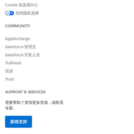
Agentforce 然后检查预约：
Cookie 首选项中心
没有有效的消息传递会话
您的隐私选择
不是复杂工作链的一部分
未固定
COMMUNITY
不是捆绑服务预约
不是捆绑包成员服务预约
AppExchange
不在“已取消”或“已完成”状态类别中
Salesforce 管理员
如果这些检查中的任何一项失败，您会收到通知，告知
Salesforce 开发人员
Agentforce 无法重新预订预约。
如果所有这些检查都通过，预约被认为有资格重新预订和
Trailhead
Agentforce 检查，以查看预约是否：
培训
仍存在
Trust
拥有联系人
具有相关消息传递渠道
SUPPORT & SERVICES
具有未选择退出此服务的相关消息传递用户
需要帮助？查找更多资源，或联系
如果所有这些检查都通过，则会向客户发送一条消息，让他们知
专家。
道他们的预约需要重新预订。
如果客户回复并继续重新预订预约，Agentforce 会帮助他们找
获得支持
到并计划新的时间段。
如果客户确认，将重新预订预约并通知您。