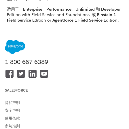
适用于：
Enterprise
、
Performance
、
Unlimited
和
Developer
Edition with Field Service and Foundations, 或
Einstein 1
Field Service
Edition or
Agentforce 1 Field Service
Edition。
所需用户权限
要使用调度控制台中的选项：
从调度控制台使用 Agentforce
重新预订
要允许客服人员执行操作：
Field Service AI 客服人员权限
1-800-667-6389
要让客服人员运行所需的流：
运行流
此功能需要设置。如果您看不到此选项，请让您的管理员进行设
置。
SALESFORCE
有 2 种方法可以启动使用 Agentforce 重新预订预约。
隐私声明
从甘特图或预约列表中选择预约，并单击
使用 Agentforce
重新
预订操作。
安全声明
从 Salesforce 中的任何位置使用 Agentforce 面板，要求
使用条款
Agentforce 重新预订最多 20 个预约。
参与准则