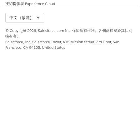
如果客戶確認,則會重新預訂約會,且您會收到通知。
技術提供者
Experience Cloud
如果客戶未回覆,我們會在 2 小時後傳送提醒訊息。如果客戶仍
未回覆,則會在額外 2 小時後將交談升級至代表。您可以從
Select Org
中文（繁體）
Omni-channel 元件
的 Inbox 中挑選交談。
您可以在「
Agentforce 排程上司檢視」中
監視約會的狀態。
© Copyright 2026, Salesforce.com Inc. 保留所有權利。各個商標屬於其個別
擁有者。
Salesforce, Inc. Salesforce Tower, 415 Mission Street, 3rd Floor, San
Francisco, CA 94105, United States
此文章是否解決您的問題？
請讓我們知道，以便我們改進！
是
否