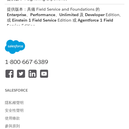
提供版本：具備 Field Service and Foundations 的
Enterprise
、
Performance
、
Unlimited
及
Developer
Edition,
或
Einstein 1 Field Service
Edition 或
Agentforce 1 Field
Service
Edition。
所需的使用者權限
若要使用「分派主控台」中的
從分派主控台重新預訂
選項:
Agentforce
1-800-667-6389
若要讓工作人員執行動作:
Field Service AI 工作人員權限
若要讓工作人員執行所需流程:
執行流程
此功能需要設定。如果您看不到此選項,請要求您的管理員進行設
SALESFORCE
定。
隱私權聲明
有兩種方法可開始重新預訂與 Agentforce 的約會。
從甘特圖或約會清單中選取約會,然後按一下「使用
安全性聲明
Agentforce
重新預訂」
動作。
使用條款
從 Salesforce 的任何位置使用 Agentforce 面板,要求
參與原則
Agentforce 重新預訂最多 20 個約會。