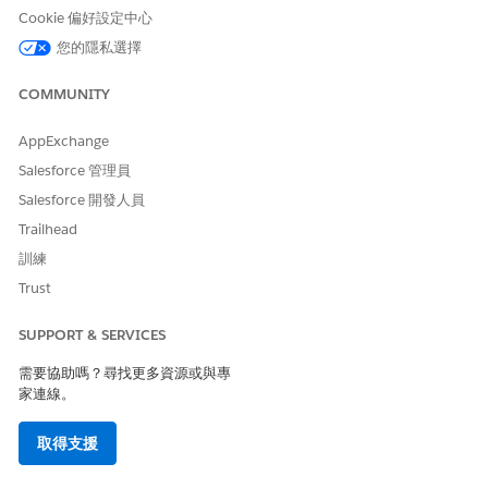
Cookie 偏好設定中心
Agentforce 接著會檢查約會是否:
您的隱私選擇
沒有啟用中的傳訊工作階段
不是複雜工作鏈的一部分
COMMUNITY
不固定
不是配套服務約會
AppExchange
不是配套成員服務約會
不在「已取消」或「已完成」狀態種類中
Salesforce 管理員
Salesforce 開發人員
如果這些檢查失敗,您會收到通知,告知您 Agentforce 無法重新
預訂約會。
Trailhead
如果所有檢查皆通過,則約會會視為符合重新預訂的資格,且
訓練
Agentforce 會檢查約會是否:
Trust
仍然存在
擁有連絡人
SUPPORT & SERVICES
具有相關傳訊管道
具有尚未選擇退出此服務的相關傳訊使用者
需要協助嗎？尋找更多資源或與專
家連線。
如果所有檢查皆通過,系統會傳送訊息給客戶,讓他們知道其約會
需要重新預訂。
取得支援
如果客戶回覆並繼續重新預訂約會,Agentforce 會協助客戶尋找
並排程新的時段。