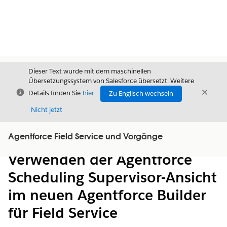
Dieser Text wurde mit dem maschinellen
Übersetzungssystem von Salesforce übersetzt. Weitere
Schließen
Schli
Details finden Sie
hier
.
Zu Englisch wechseln
Schließ
Nicht jetzt
Agentforce Field Service und Vorgänge
Inhalt
Inhalt anzeigen
Verwenden der Agentforce
Scheduling Supervisor-Ansicht
im neuen Agentforce Builder
für Field Service