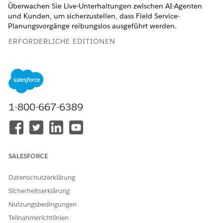
Überwachen Sie Live-Unterhaltungen zwischen AI-Agenten
und Kunden, um sicherzustellen, dass Field Service-
Planungsvorgänge reibungslos ausgeführt werden.
ERFORDERLICHE EDITIONEN
Verfügbarkeit: Lightning Experience
Verfügbarkeit:
Enterprise
,
Performance
,
Unlimited
und
Developer
Edition mit Field Service und Foundations oder
Einstein 1 Field Service
Edition oder
Agentforce 1 Field
1-800-667-6389
Service
Edition.
SALESFORCE
Die Agentforce Scheduling Supervisor-Ansicht ist
HINWEIS
Datenschutzerklärung
nur verfügbar, wenn das verwaltete Field Service-Paket
Sicherheitserklärung
installiert ist.
Nutzungsbedingungen
Teilnahmerichtlinien
Erste Schritte mit der Agentforce Scheduling Supervisor-