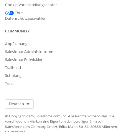
Ansicht im neuen Agentforce Builder für Field Service
Cookie-Voreinstellungscenter
Erfahren Sie mehr über die Agentforce Scheduling
Ihre
Supervisor-Ansicht.
Datenschutzauswahlen
Verwenden der Agentforce Scheduling Supervisor-Ansicht
COMMUNITY
für Field Service im neuen Agentforce Builder
Zeigen Sie Planungsunterhaltungen in Echtzeit an, um
AppExchange
Planungsanforderungen und Eskalationen zu verfolgen.
Salesforce-Administratoren
Salesforce-Entwickler
Trailhead
KONNTEN SIE IHR PROBLEM MITHILFE DIESES ARTIKELS
Schulung
LÖSEN?
Trust
Geben Sie uns Feedback, damit wir uns verbessern können.
Ja
Nein
Select Org
Deutsch
© Copyright 2026, Salesforce.com Inc. Alle Rechte vorbehalten. Die
verschiedenen Marken sind Eigentum der jeweiligen Inhaber.
Salesforce.com Germany GmbH, Erika-Mann-Str. 31, 80636 München,
Deutschland