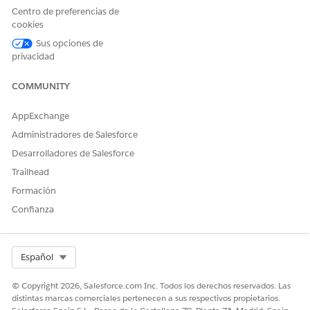
de Agentforce en el nuevo Agentforce Builder para Field
Centro de preferencias de
Service
cookies
Obtenga información acerca de Vista de supervisor de
Sus opciones de
programación Agentforce.
privacidad
Trabajar con la vista Supervisor de programación de
COMMUNITY
Agentforce para Field Service en el nuevo Generador de
Agentforce
AppExchange
Vea conversaciones de programación en tiempo real para
realizar un seguimiento de solicitudes de programación y
Administradores de Salesforce
distribuciones.
Desarrolladores de Salesforce
Trailhead
Formación
Confianza
¿RESOLVIÓ ESTE ARTÍCULO SU PROBLEMA?
¡Háganos saber cómo podemos mejorar!
Sí
No
Select Org
Español
© Copyright 2026, Salesforce.com Inc. Todos los derechos reservados. Las
distintas marcas comerciales pertenecen a sus respectivos propietarios.