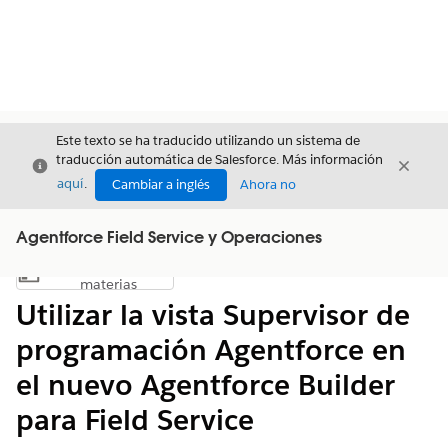
Este texto se ha traducido utilizando un sistema de
traducción automática de Salesforce. Más información
Cerrar
Cerrar
Cerrar
aquí
.
Cambiar a inglés
Ahora no
Agentforce Field Service y Operaciones
Índice de
Mostrar índice de materias
materias
Utilizar la vista Supervisor de
programación Agentforce en
el nuevo Agentforce Builder
para Field Service