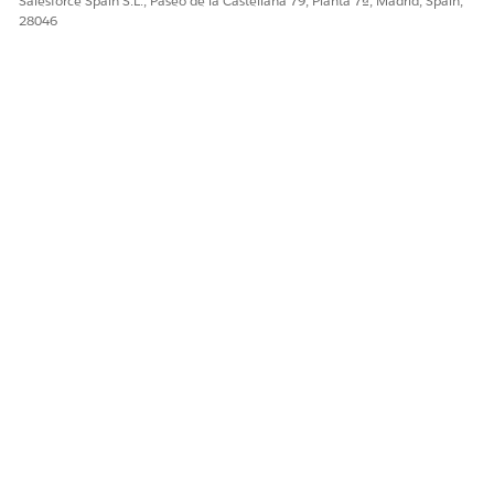
Salesforce Spain S.L., Paseo de la Castellana 79, Planta 7ª, Madrid, Spain,
28046