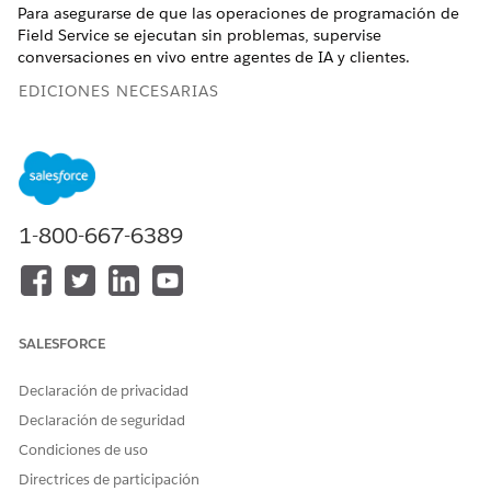
Para asegurarse de que las operaciones de programación de
Field Service se ejecutan sin problemas, supervise
conversaciones en vivo entre agentes de IA y clientes.
EDICIONES NECESARIAS
Disponible en: Lightning Experience
Disponible en: Ediciones
Enterprise
,
Performance
,
Unlimited
y
Developer
Edition con Field Service y
Foundations, o
Einstein 1 Field Service
Edition o
1-800-667-6389
Agentforce 1 Field Service
Edition.
SALESFORCE
Vista de supervisor de programación Agentforce solo
NOTA
Declaración de privacidad
está disponible cuando se instala el paquete gestionado
Declaración de seguridad
Field Service.
Condiciones de uso
Directrices de participación
Primeros pasos con la vista Supervisor de programación