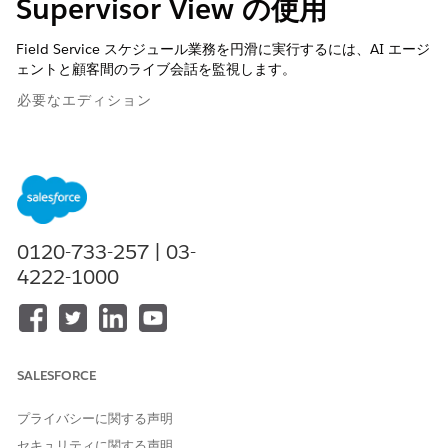
Supervisor View の使用
Field Service スケジュール業務を円滑に実行するには、AI エージ
ェントと顧客間のライブ会話を監視します。
必要なエディション
使用可能なインターフェース: Lightning Experience
使用可能なエディション: Field Service および Foundation が
付属する
Enterprise
Edition、
Performance Edition
、
Unlimited
Edition、および
Developer
Edition、または
Einstein 1 Field Service
Edition または
Agentforce 1 Field
0120-733-257 | 03-
Service
Edition。
4222-1000
SALESFORCE
Agentforce Scheduling Supervisor View は、Field
メモ
Service 管理パッケージがインストールされている場合にのみ
プライバシーに関する声明
使用できます。
セキュリティに関する声明