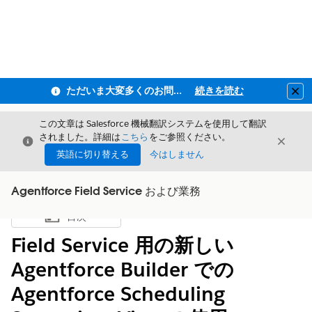
ただいま大変多くのお問い合わせをいただいており、ご連絡までにお時間を頂戴しております
続きを読む
Clo
この文章は Salesforce 機械翻訳システムを使用して翻訳
されました。詳細は
こちら
をご参照ください。
閉じる
閉じ
閉じる
英語に切り替える
今はしません
Agentforce Field Service および業務
目次
目次を表示
Field Service 用の新しい
Agentforce Builder での
Agentforce Scheduling