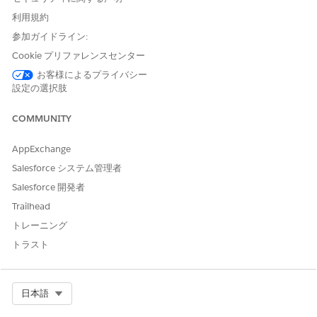
利用規約
Field Service 用の新しい Agentforce Builder での
参加ガイドライン:
Agentforce Scheduling Supervisor ビューの使用開始
Agentforce Scheduling Supervisor View について説明しま
Cookie プリファレンスセンター
す。
お客様によるプライバシー
設定の選択肢
新しい Agentforce Builder での Field Service 用の
Agentforce Scheduling Supervisor View の操作
COMMUNITY
リアルタイムのスケジュール会話を表示して、スケジュール要
求とエスカレーションを追跡します。
AppExchange
Salesforce システム管理者
Salesforce 開発者
この記事で問題は解決されましたか?
Trailhead
ご意見をお待ちしております。
トレーニング
トラスト
はい
いいえ
Select Org
日本語