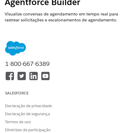
Agentforce Builder
Visualize conversas de agendamento em tempo real para
rastrear solicitações e escalonamentos de agendamento.
EDIÇÕES OBRIGATÓRIAS
Disponível em: Lightning Experience
Disponível em: Edições
Enterprise
,
Performance
,
Unlimited
e
Developer
com Field Service and Foundations, ou Edição
1-800-667-6389
Einstein 1 Field Service
ou Edição
Agentforce 1 Field
Service
.
SALESFORCE
Declaração de privacidade
A Visualização do Agentforce Scheduling Supervisor
NOTA
está disponível apenas quando o pacote gerenciado do
Declaração de segurança
Field Service está instalado.
Termos de uso
Diretrizes de participação