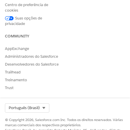
No Console do supervisor, clique no ícone Visualizar
Centro de preferência de
supervisor de agendamento
Agentforce
. Ou, no
cookies
Iniciador de aplicativos, localize e selecione
Agentforce
Suas opções de
Scheduling Supervisor View
.
privacidade
COMMUNITY
AppExchange
Administradores do Salesforce
Desenvolvedores do Salesforce
Trailhead
Treinamento
Trust
Adicione a guia Visualização do Supervisor de
DICA
Select Org
Português (Brasil)
agendamento do Agentforce à barra de navegação do
seu aplicativo por meio do Gerenciador de aplicativo
© Copyright 2026, Salesforce.com Inc. Todos os direitos reservados. Várias
em Configuração.
marcas comerciais dos respectivos proprietários.