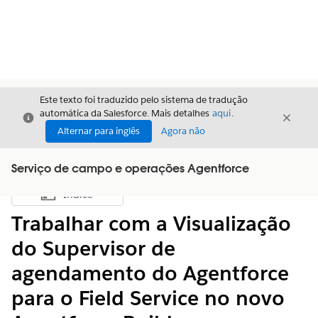
Este texto foi traduzido pelo sistema de tradução
automática da Salesforce. Mais detalhes
aqui
.
Fechar
Fecha
Fechar
Alternar para inglês
Agora não
Serviço de campo e operações Agentforce
Índice
Mostrar índice
Trabalhar com a Visualização
do Supervisor de
agendamento do Agentforce
para o Field Service no novo