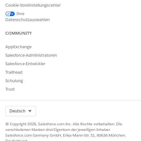
Datensätzen vom Typ "Zugewiesene Ressource" oder
Cookie-Voreinstellungscenter
"Interaktionsteilnehmer".
Ihre
Datenschutzauswahlen
Unterstützte Termintypen
Die Belegschaftsplanung unterstützt derzeit Vor-Ort- und
COMMUNITY
virtuelle Termintypen.
AppExchange
TYP
BESCHREIBUNG
BEISPIELE
Salesforce-Administratoren
Vor Ort
Termine, die in einem
Überprüfungen,
Salesforce-Entwickler
Büro, einer Agentur
Anhörungen,
Trailhead
oder einer Einrichtung
Orientierungssitzunge
durchgeführt werden.
n, Vorstandssitzungen
Schulung
Trust
Virtuell
Termine, die remote
Remote-Beratungen,
über Video oder
virtuelle Check-ins
Telefon durchgeführt
werden.
Select Org
Deutsch
© Copyright 2026, Salesforce.com Inc. Alle Rechte vorbehalten. Die
verschiedenen Marken sind Eigentum der jeweiligen Inhaber.
Salesforce.com Germany GmbH, Erika-Mann-Str. 31, 80636 München,
KONNTEN SIE IHR PROBLEM MITHILFE DIESES ARTIKELS
Deutschland