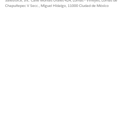
Salesforce, Inc. Calle Montes Urales 424, Lomas - Virreyes, Lomas de
¡Háganos saber cómo podemos mejorar!
Chapultepec V Secc., Miguel Hidalgo, 11000 Ciudad de México
Sí
No