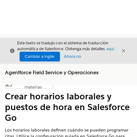
Este texto se tradujo con el sistema de traducción
automática de Salesforce. Obtenga más detalles
aquí
.
Cerrar
Cerrar
Cerrar
Cambiar a inglés
Ahora no
Agentforce Field Service y Operaciones
Índice de
Mostrar índice de materias
materias
Crear horarios laborales y
puestos de hora en Salesforce
Go
Los horarios laborales definen cuándo se pueden programar
citas. Utilice la configuración guiada en Salesforce Go para