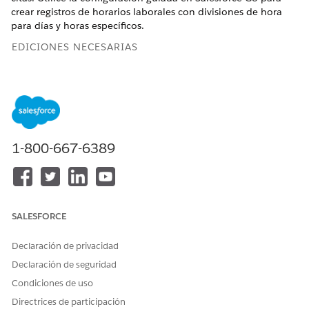
crear registros de horarios laborales con divisiones de hora
para días y horas específicos.
EDICIONES NECESARIAS
Disponible en: Lightning Experience
Disponible en:
Enterprise Edition
y
Unlimited Edition
PERMISOS DE USUARIO NECESARIOS
1-800-667-6389
Para crear horarios laborales
Gerente de programación
y puestos de hora:
de plantilla de trabajo
Desde Configuración, haga clic en
Salesforce Go
.
Busque
.
SALESFORCE
Scheduling
En los resultados de búsqueda, bajo Configuración inicial,
haga clic en
Ver detalles
junto a
Programación unificada
Declaración de privacidad
Configuración inicial
.
Declaración de seguridad
Bajo Configurar programación, busque Crear horarios
Condiciones de uso
laborales y puestos de hora y luego haga clic en
Directrices de participación
Gestionar
.