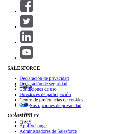
Filtros (0)
SELECCIONAR FILTROS
Agregar
Área de productos
Repercusión de función
SALESFORCE
Declaración de privacidad
Declaración de seguridad
English
Condiciones de uso
Directrices de participación
Français
Centro de preferencias de cookies
Deutsch
Sus opciones de privacidad
Edición
Italiano
COMMUNITY
日本語
AppExchange
Administradores de Salesforce