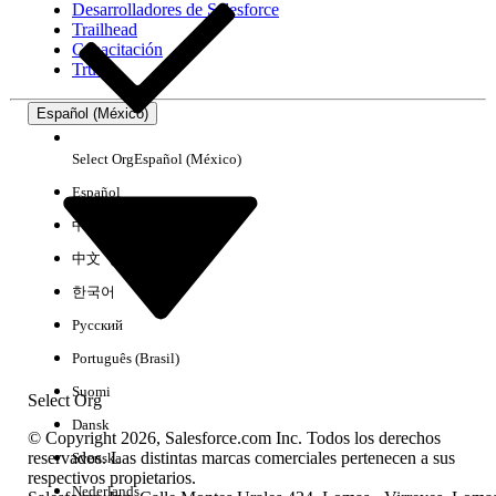
Desarrolladores de Salesforce
Trailhead
Experiencia
Capacitación
Trust
Español (México)
Borrar todo
Listo
Select Org
Español (México)
Español
中文（简体）
中文（繁體）
한국어
Русский
Português (Brasil)
Suomi
Select Org
Dansk
© Copyright 2026, Salesforce.com Inc. Todos los derechos
reservados. Las distintas marcas comerciales pertenecen a sus
Svenska
respectivos propietarios.
No hay resultados
Nederlands