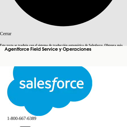
Buscar
Cerrar
Este texto se tradujo con el sistema de traducción automática de Salesforce. Obtenga más
Agentforce Field Service y Operaciones
Cambiar a inglés
Ahora no
detalles
aquí
.
Cerrar
Cerrar
1-800-667-6389