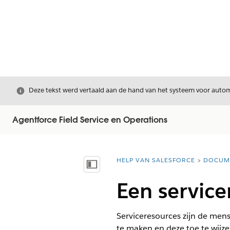
Sluiten
Deze tekst werd vertaald aan de hand van het systeem voor automa
Agentforce Field Service en Operations
HELP VAN SALESFORCE
DOCUM
U bent hier:
Inhoudsopgave weergeven
Een service
Serviceresources zijn de mens
te maken en deze toe te wijze