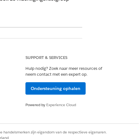
SUPPORT & SERVICES
Hulp nodig? Zoek naar meer resources of
g
neem contact met een expert op.
Ondersteuning ophalen
 set-up van Personeelsplanning
.
Powered by
Experience Cloud
ek naar een bestaande gebruiker.
rse handelsmerken zijn eigendom van de respectieve eigenaren.
rland