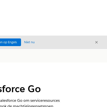
Sluite
n op Engels
Niet nu
Sluiten
sforce Go
Salesforce Go om serviceresources
dt ook de machtigingensetgroep