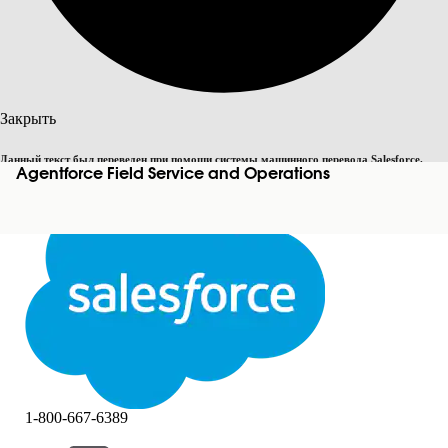
Поиск
Закрыть
Данный текст был переведен при помощи системы машинного перевода Salesforce.
Agentforce Field Service and Operations
Переключить на английский
Дополнительные сведения см.
здесь
.
Не сейчас
Закрыть
Закрыть
1-800-667-6389