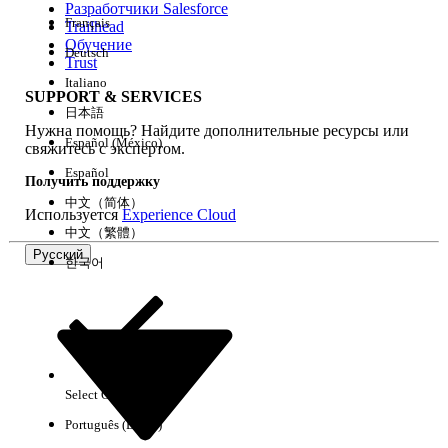
Разработчики Salesforce
Français
Trailhead
Возможности
Обучение
Deutsch
Trust
Italiano
SUPPORT & SERVICES
日本語
Нужна помощь? Найдите дополнительные ресурсы или
Очистить все
Готово
Español (México)
свяжитесь с экспертом.
Español
Получить поддержку
中文（简体）
Используется
Experience Cloud
中文（繁體）
Русский
한국어
Select Org
Русский
Português (Brasil)
Результаты отсутствуют