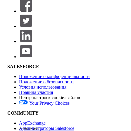
Фильтры (0)
ВЫБРАТЬ ФИЛЬТРЫ
Добавить
Область продуктов
Влияние на функции
SALESFORCE
Положение о конфиденциальности
Положение о безопасности
Условия использования
Правила участия
Центр настроек cookie-файлов
Your Privacy Choices
Версия
COMMUNITY
AppExchange
Администраторы Salesforce
Английский