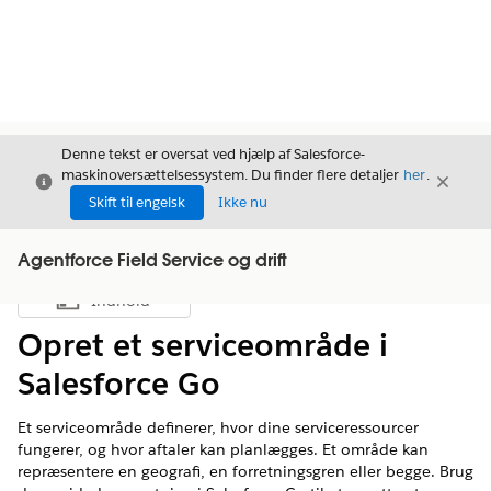
Denne tekst er oversat ved hjælp af Salesforce-
maskinoversættelsessystem. Du finder flere detaljer
her
.
Luk
Luk
Luk
Skift til engelsk
Ikke nu
Agentforce Field Service og drift
Indhold
Vis indholdsfortegnelse
Opret et serviceområde i
Salesforce Go
Et serviceområde definerer, hvor dine serviceressourcer
fungerer, og hvor aftaler kan planlægges. Et område kan
repræsentere en geografi, en forretningsgren eller begge. Brug