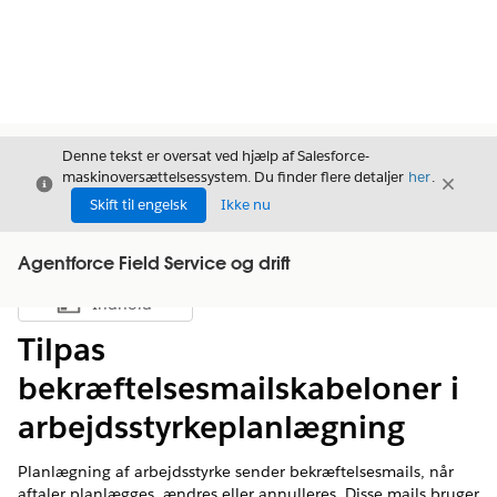
Denne tekst er oversat ved hjælp af Salesforce-
maskinoversættelsessystem. Du finder flere detaljer
her
.
Luk
Luk
Luk
Skift til engelsk
Ikke nu
Agentforce Field Service og drift
Indhold
Vis indholdsfortegnelse
Tilpas
bekræftelsesmailskabeloner i
arbejdsstyrkeplanlægning
Planlægning af arbejdsstyrke sender bekræftelsesmails, når
aftaler planlægges, ændres eller annulleres. Disse mails bruger