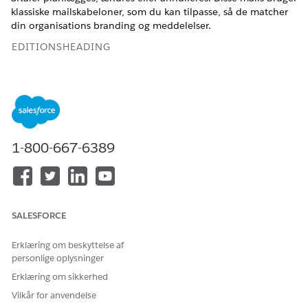
klassiske mailskabeloner, som du kan tilpasse, så de matcher
din organisations branding og meddelelser.
EDITIONSHEADING
Tilgængelig i: Lightning Experience
Tilgængelig i:
Enterprise
og
Unlimited
Edition
BRUGERTILLADELSER PÅKRÆVET
1-800-667-6389
Hvis du vil tilpasse en
Planlægningsmanager for
mailskabelon eller opdatere
arbejdsstyrke
mailskabelonens
forløbsvariabel:
SALESFORCE
Planlægning af arbejdsstyrke inkluderer disse Classic-
mailskabeloner. Hvis du vil se eller redigere dem, skal du
Erklæring om beskyttelse af
skrive
i feltet Find hurtigt i
Classic Email Templates
personlige oplysninger
Opsætning og vælge
Classic Mail Templates
.
Erklæring om sikkerhed
SKABELON
SENDT NÅR
Vilkår for anvendelse