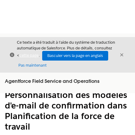
Ce texte a été traduit à l’aide du système de traduction
automatique de Salesforce. Plus de détails, consultez
Fermer
Ferme
<
cette page
.
Basculer vers la page en anglais
Fermer
Pas maintenant
Table des
Agentforce Field Service and Operations
Afficher la table des matières
matières
Personnalisation des modèles
d'e-mail de confirmation dans
Planification de la force de
travail