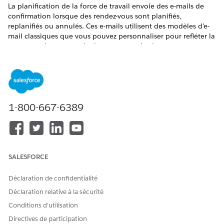
La planification de la force de travail envoie des e-mails de
confirmation lorsque des rendez-vous sont planifiés,
replanifiés ou annulés. Ces e-mails utilisent des modèles d'e-
mail classiques que vous pouvez personnaliser pour refléter la
marque et la messagerie de votre organisation.
ÉDITIONS REQUISES
Disponible avec : Lightning Experience
Disponible avec :
Enterprise
Edition et
Unlimited
Edition
1-800-667-6389
AUTORISATIONS UTILISATEUR REQUISES
Pour personnaliser un
Responsable de la
modèle d'e-mail ou mettre à
planification de la force de
SALESFORCE
jour la variable de flux du
travail
modèle d'e-mail :
Déclaration de confidentialité
La planification de la force de travail inclut les modèles d'e-
Déclaration relative à la sécurité
mail classiques ci-dessous. Pour les afficher ou les modifier,
Conditions d’utilisation
dans Configuration, saisissez
dans
Classic Email Templates
Directives de participation
la case Recherche rapide, puis sélectionnez
Modèles d'e-mail