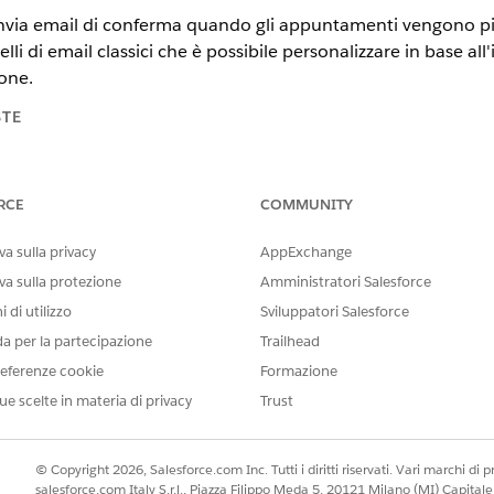
invia email di conferma quando gli appuntamenti vengono piani
lli di email classici che è possibile personalizzare in base al
one.
STE
tning Experience
RCE
COMMUNITY
n
e
Unlimited Edition
a sulla privacy
AppExchange
AUTORIZZAZIONI UTENTE RICHIESTE
va sulla protezione
Amministratori Salesforce
 email o aggiornare la variabile
Responsabile pianificazione 
 di utilizzo
Sviluppatori Salesforce
da per la partecipazione
Trailhead
clude i seguenti modelli di email classici. Per visualizzarli o 
eferenze cookie
Formazione
e selezionare
Modelli di email
.
assic Email Templates
ue scelte in materia di privacy
Trust
INVIATO QUANDO
© Copyright 2026, Salesforce.com Inc. Tutti i diritti riservati. Vari marchi di pro
to di
Viene pianificato un appuntamento di servizio.
salesforce.com Italy S.r.l., Piazza Filippo Meda 5, 20121 Milano (MI) Capit