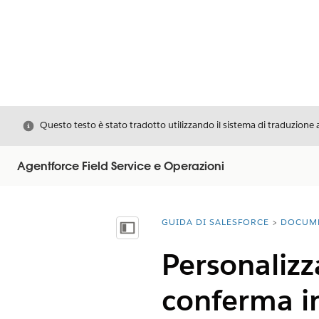
Chiudi
Questo testo è stato tradotto utilizzando il sistema di traduzione 
Agentforce Field Service e Operazioni
GUIDA DI SALESFORCE
DOCUM
Ti trovi qui:
Mostra sommario
Personalizz
conferma in