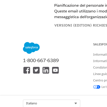
Pianificazione del personale 
Queste email utilizzano i mode
messaggistica dell'organizzazi
VERSIONI (EDITION) RICHIE
Disponibile nelle versioni: Ligh
SALESFO
Disponibile in:
Enterprise Editio
Informativ
1-800-667-6389
Informati
Per personalizzare un modello di
Condizioni
del flusso del modello di email:
Linee gui
Pianificazione del personale in
Centro pr
Ricerca veloce, immettere
Cl
Le t
MODELLO
Select Org
Italiano
Email di conferma appuntamen