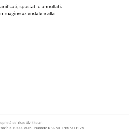
ficati, spostati o annullati.
l'immagine aziendale e alla
del personale
modificarli, da Imposta, nella casella
prietà dei rispettivi titolari.
ale sociale 10.000 euro - Numero REA MI-1785731 P.IVA