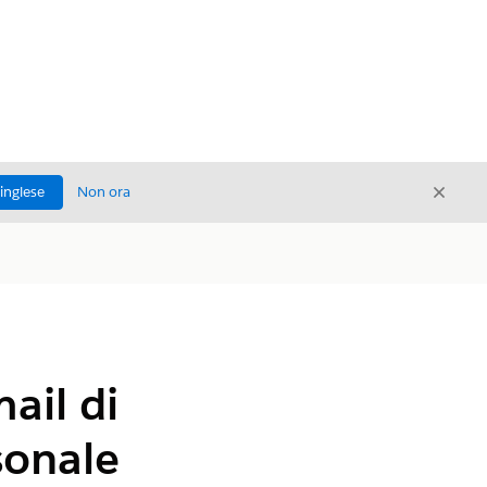
Chiud
'inglese
Non ora
Chiudi
ail di
sonale