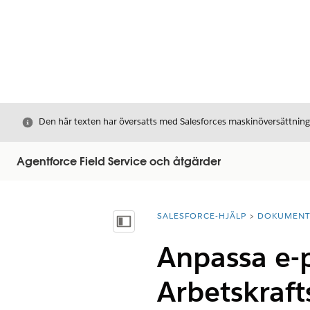
Stäng
Den här texten har översatts med Salesforces maskinöversättnin
Agentforce Field Service och åtgärder
SALESFORCE-HJÄLP
DOKUMEN
Du är här:
Visa innehållsförteckning
Anpassa e-p
Arbetskraf