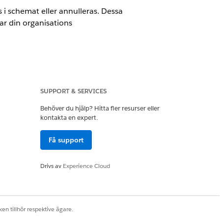
i schemat eller annulleras. Dessa
r din organisations
SUPPORT & SERVICES
Behöver du hjälp? Hitta fler resurser eller
kontakta en expert.
arbetskraft
Få support
ra dem: i Inställningar, i rutan
Drivs av
Experience Cloud
en tillhör respektive ägare.