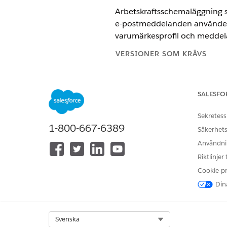
Arbetskraftsschemaläggning sk
e-postmeddelanden använder k
varumärkesprofil och medde
VERSIONER SOM KRÄVS
Tillgängliga i: Lightning Experi
SALESFO
Tillgängliga i:
Enterprise
och Unl
Sekretess
1-800-667-6389
Säkerhets
Anpassa en e-postmall eller upp
Användnin
postmallar:
Riktlinjer
Arbetskraftsschemaläggning ink
Cookie-p
Snabbsökning, skriv
Classic
Dina
MALL
Select Org
Svenska
E-postbekräftelse för schemala