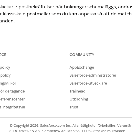
ickar e-postbekräftelser när bokningar schemaläggs, ändras 
lassiska e-postmallar som du kan anpassa så att de matcha
landen.
ence
RCE
COMMUNITY
imited Editions.
policy
AppExchange
ANVÄNDARBEHÖRIGHETER SOM KRÄVS FÖR ATT
policy
Salesforce-administratörer
datera flödesvariabeln för e-
Schemaläggningsansvarig för 
gsvillkor
Salesforce-utvecklare
 för deltagande
Trailhead
luderar dessa klassiska e-postmallar. För att visa eller redige
referenscenter
Utbildning
och välj
Classic e-postmallar
.
 Email Templates
 integritetsval
Trust
SKICKAT NÄR
© Copyright 2026, Salesforce.com Inc. Alla rättigheter förbehålles. Varumärk
gd
En servicebokning schemaläggs.
SFDC SWEDEN AB, Klarabergsviadukten 63, 111 64 Stockholm, Sweden