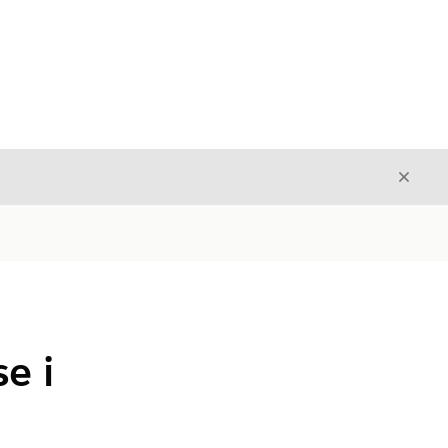
Stäng
Stäng
e i