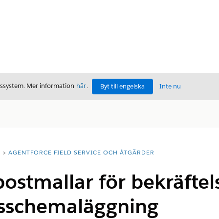
gssystem. Mer information
här
.
Byt till engelska
Inte nu
T
AGENTFORCE FIELD SERVICE OCH ÅTGÄRDER
ostmallar för bekräftels
tsschemaläggning