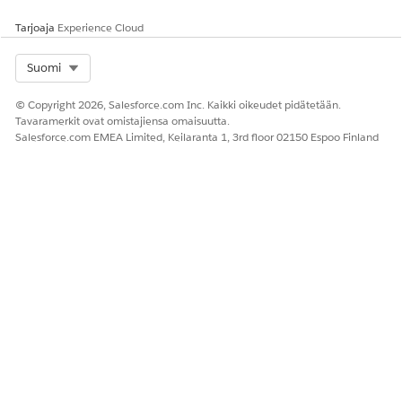
tehokkuutta, mukaan lukien usean resurssin ajoitus ja
Tarjoaja
Experience Cloud
resurssien käyttöasteen seuranta.
Select Org
Suomi
© Copyright 2026, Salesforce.com Inc. Kaikki oikeudet pidätetään.
RATKAISIKO TÄMÄ ARTIKKELI ONGELMASI?
Tavaramerkit ovat omistajiensa omaisuutta.
Salesforce.com EMEA Limited, Keilaranta 1, 3rd floor 02150 Espoo Finland
Anna palautetta, jotta voimme kehittyä!
Kyllä
Ei