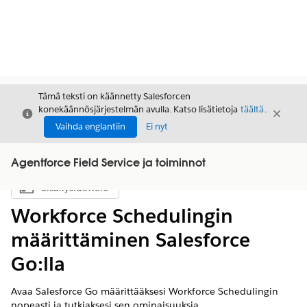
Tämä teksti on käännetty Salesforcen
konekäännösjärjestelmän avulla. Katso lisätietoja
täältä
.
Sulje
Sulje
Sulje
Vaihda englantiin
Ei nyt
Agentforce Field Service ja toiminnot
Sisällysluettelo
Näytä sisällysluettelo
Workforce Schedulingin
määrittäminen Salesforce
Go:lla
Avaa Salesforce Go määrittääksesi Workforce Schedulingin
nopeasti ja tutkiaksesi sen ominaisuuksia.