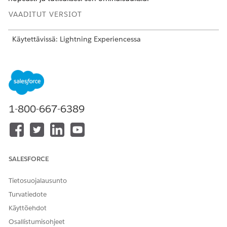
VAADITUT VERSIOT
Käytettävissä: Lightning Experiencessa
Käytettävissä:
Enterprise Edition
- ja
Unlimited Edition
-
versioissa
Workforce Scheduling -käyttöoikeuksien hallinta
Salesforce Go:ssa
1-800-667-6389
Kohdista käyttöoikeusjoukkoja käyttäjille, jotta he voivat
käyttää Workforce Schedulingia esimiehenä tai
palveluresurssina. Käytä Salesforce Go -sovelluksen
Hallitse käyttöoikeuksia -valintaikkunaa kohdistaaksesi
Workforce Scheduling Manager- tai Workforce Scheduling
SALESFORCE
Service Resource -käyttöoikeusjoukon.
Toiminta-aikojen ja aikaslottien luominen Salesforce Go -
Tietosuojalausunto
sovelluksessa
Turvatiedote
Toiminta-ajat määrittävät, milloin tapaamisia voidaan
Käyttöehdot
ajoittaa. Käytä Salesforce Go -opastettua
määritystoimintoa luodaksesi toiminta-aikojen tietueita,
Osallistumisohjeet