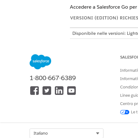
Accedere a Salesforce Go per 
VERSIONI (EDITION) RICHIE
Disponibile nelle versioni: Ligh
Disponibile in:
Enterprise Editio
Gestione dell'accesso degli u
SALESFO
Assegnare gli insiemi di auto
risorsa di servizio. Utilizzare
Informativ
Responsabile pianificazione de
1-800-667-6389
Informati
Creazione di ore di funziona
Condizioni
Le ore di funzionamento defin
Linee gui
Salesforce Go per creare recor
Centro pr
Creazione di un territorio di 
Le t
Un territorio di servizio defi
può rappresentare un'area geo
territorio, assegnare le ore di
Select Org
Italiano