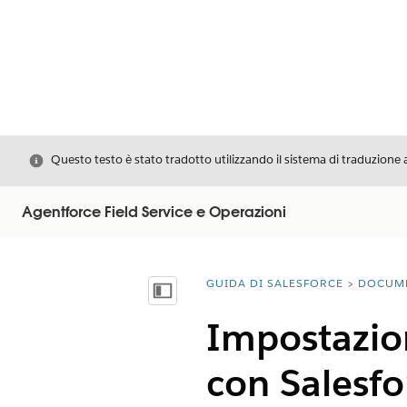
Chiudi
Questo testo è stato tradotto utilizzando il sistema di traduzione 
Agentforce Field Service e Operazioni
GUIDA DI SALESFORCE
DOCUM
Ti trovi qui:
Mostra sommario
Impostazion
con Salesfo