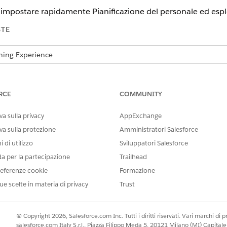
impostare rapidamente Pianificazione del personale ed esplo
STE
tning Experience
n
e
Unlimited Edition
tenti per Pianificazione del personale in Salesforce Go
RCE
COMMUNITY
rizzazioni agli utenti in modo che possano utilizzare Pianificazione
 la finestra di dialogo Gestisci accesso utente in Salesforce Go per as
a sulla privacy
AppExchange
l personale o Risorsa di servizio pianificazione del personale.
va sulla protezione
Amministratori Salesforce
mento e finestre temporali in Salesforce Go
 di utilizzo
Sviluppatori Salesforce
iscono quando possono essere pianificati gli appuntamenti. Utilizz
da per la partecipazione
Trailhead
d ore di funzionamento con finestre temporali per giorni e orari spe
eferenze cookie
Formazione
servizio in Salesforce Go
ue scelte in materia di privacy
Trust
nisce dove operano le risorse di servizio e dove possono essere pianif
grafica, una linea di business o entrambi. Utilizzare l'impostazion
 funzionamento e associare i tipi di lavoro.
© Copyright 2026, Salesforce.com Inc. Tutti i diritti riservati. Vari marchi di pro
salesforce.com Italy S.r.l., Piazza Filippo Meda 5, 20121 Milano (MI) Capit