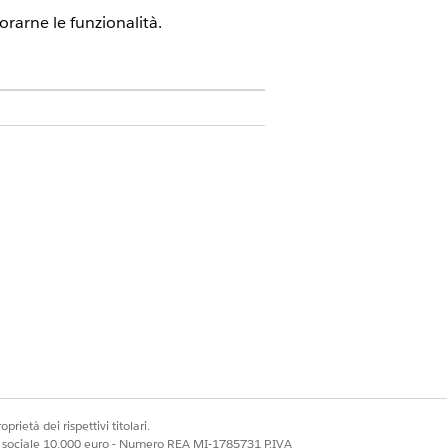
rarne le funzionalità.
 del personale come responsabile o
segnare l'insieme di autorizzazioni
are l'impostazione guidata in
cifici.
icati gli appuntamenti. Un territorio
e guidata in Salesforce Go per creare un
prietà dei rispettivi titolari.
ale sociale 10.000 euro - Numero REA MI-1785731 P.IVA