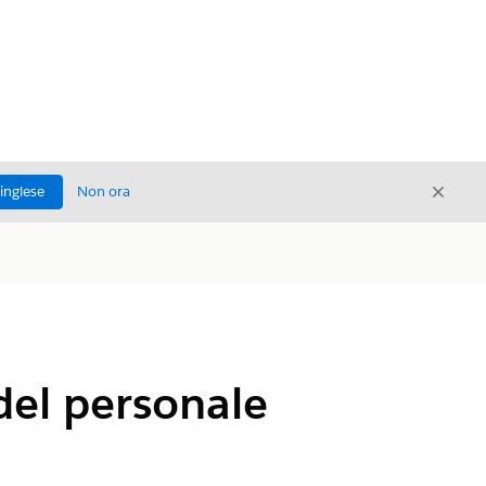
Chiud
'inglese
Non ora
Chiudi
del personale