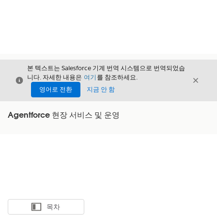
본 텍스트는 Salesforce 기계 번역 시스템으로 번역되었습
니다. 자세한 내용은
여기
를 참조하세요.
닫기
닫기
닫기
영어로 전환
지금 안 함
Agentforce 현장 서비스 및 운영
목차
목차 표시