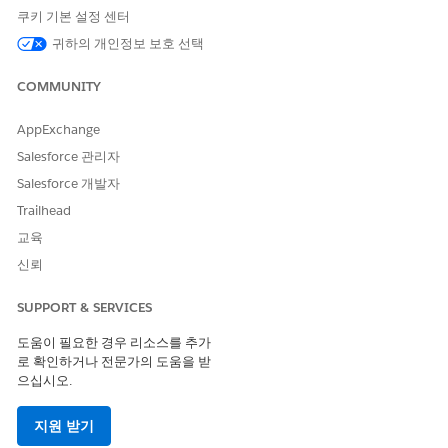
Salesforce Go에서 서비스 영역 만들기
쿠키 기본 설정 센터
서비스 영역은 서비스 자원이 운영되는 위치와 약속을 예약할
수 있는 위치를 정의합니다. 영역은 지리, 비즈니스 분야 또는
귀하의 개인정보 보호 선택
둘 모두를 나타낼 수 있습니다. Salesforce Go에서 안내 설정을
사용하여 영역을 만들고 작업 시간을 할당하고 작업 유형을 연
COMMUNITY
결합니다.
AppExchange
Salesforce Go에서 서비스 자원 만들기
Salesforce 관리자
서비스 자원은 약속을 수행하는 사람입니다. Salesforce Go의
안내 설정을 사용하여 서비스 자원을 만들고 서비스 영역에 할
Salesforce 개발자
당합니다. 여기에서 자원을 만들면 Field Service용 서비스 자원
Trailhead
권한 집합 그룹도 할당됩니다.
교육
Salesforce Go에서 직원 예약을 위한 고급 서비스 약속 기능 잠
신뢰
금 해제
서비스 약속에 대한 고급 일정 예약 기능을 구성하여 다중 자원
SUPPORT & SERVICES
예약 및 자원 이용 추적 등 일정 예약 효율성을 향상합니다.
도움이 필요한 경우 리소스를 추가
로 확인하거나 전문가의 도움을 받
으십시오.
이 기사를 통해 문제를 해결했습니까?
지원 받기
개선을 위한 의견을 보내주세요.