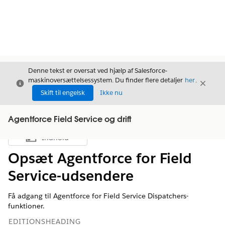
Denne tekst er oversat ved hjælp af Salesforce-
maskinoversættelsessystem. Du finder flere detaljer
her
.
Luk
Luk
Luk
Skift til engelsk
Ikke nu
Agentforce Field Service og drift
Indhold
Vis indholdsfortegnelse
Opsæt Agentforce for Field
Service-udsendere
Få adgang til Agentforce for Field Service Dispatchers-
funktioner.
EDITIONSHEADING