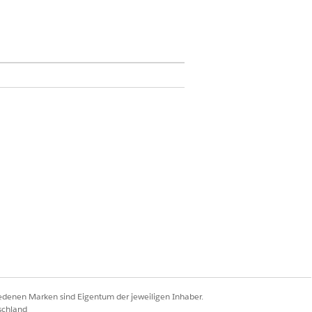
für Field Service" Auch in der
ce-Kundenbeauftragten.
mance
,
Unlimited
und
Developer
ze verwalten
iedenen Marken sind Eigentum der jeweiligen Inhaber.
schland