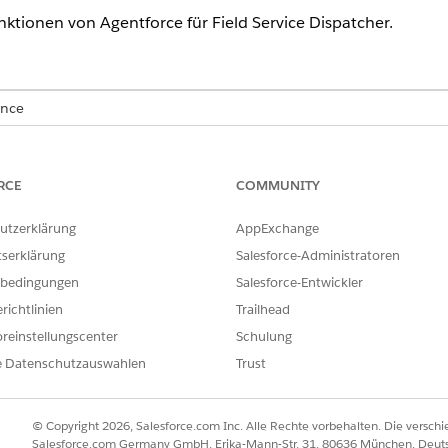
unktionen von Agentforce für Field Service Dispatcher.
ence
rformance
und
Unlimited
Edition mit dem Add-On "Einstein 
on verfügbar.
RCE
COMMUNITY
des Add-Ons "Einstein für Field Service" an Ihren Salesfor
utzerklärung
AppExchange
von Einstein ist in Lightning Experience verfügbar.
tserklärung
Salesforce-Administratoren
n und das verwaltete Paket sind verfügbar in der
Enterprise
,
Perfor
bedingungen
Salesforce-Entwickler
richtlinien
Trailhead
reinstellungscenter
Schulung
ERFORDERLICHE BENUTZERBERECHTIGUNGEN
e Datenschutzauswahlen
Trust
echtigungssätzen:
Profile und Berechtigungssät
tte unter
Einrichten der generativen Einstein-AI
aus.
© Copyright 2026, Salesforce.com Inc. Alle Rechte vorbehalten. Die versch
Salesforce.com Germany GmbH, Erika-Mann-Str. 31, 80636 München, Deut