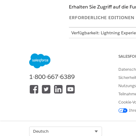
Erhalten Sie Zugriff auf die F
ERFORDERLICHE EDITIONEN
Verfügbarkeit: Lightning Experi
Verfügbarkeit:
Enterprise
,
Pe
Einstein 1 Field Service
Editi
SALESFO
Wenden Sie sich zum Erwerb 
Datensch
Das Setup für die generative AI 
1-800-667-6389
Sicherhei
Die Field Service-Kernfunktione
Nutzungs
Edition.
Teilnahme
Cookie-Vo
Ihr
Erstellen und Zuweisen von Ber
Führen Sie zunächst die Schri
Select Org
Deutsch