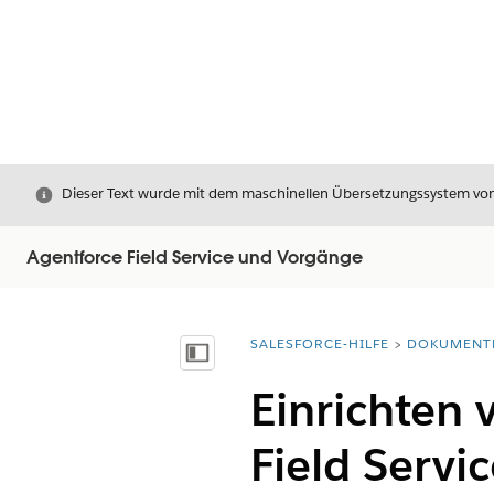
Schließen
Dieser Text wurde mit dem maschinellen Übersetzungssystem von S
Agentforce Field Service und Vorgänge
SALESFORCE-HILFE
DOKUMENT
Sie befinden sich hier:
Inhalt anzeigen
Einrichten 
Field Servi