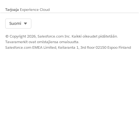
Kyllä
Ei
Tarjoaja
Experience Cloud
Select Org
Suomi
© Copyright 2026, Salesforce.com Inc. Kaikki oikeudet pidätetään.
Tavaramerkit ovat omistajiensa omaisuutta.
Salesforce.com EMEA Limited, Keilaranta 1, 3rd floor 02150 Espoo Finland