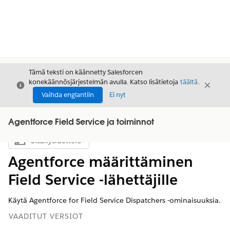
Tämä teksti on käännetty Salesforcen
konekäännösjärjestelmän avulla. Katso lisätietoja
täältä
.
Sulje
Sulje
Sulje
Vaihda englantiin
Ei nyt
Agentforce Field Service ja toiminnot
Sisällysluettelo
Näytä sisällysluettelo
Agentforce määrittäminen
Field Service -lähettäjille
Käytä Agentforce for Field Service Dispatchers -ominaisuuksia.
VAADITUT VERSIOT