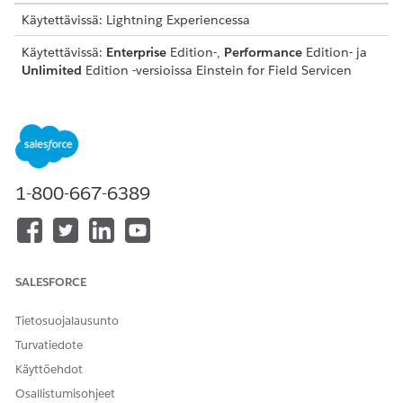
Käytettävissä: Lightning Experiencessa
Käytettävissä:
Enterprise
Edition-,
Performance
Edition- ja
Unlimited
Edition -versioissa Einstein for Field Servicen
lisäosalla. Saatavilla myös
Einstein 1 Field Service
Edition -
versiossa.
Jos haluat ostaa Einstein for Field Service -lisäosan, ota
yhteyttä Salesforce-asiakkuuspäällikköösi.
Einsteinin generoivan tekoälyn määritykset ovat
1-800-667-6389
käytettävissä Lightning Experiencessa.
Field Service -ydintoiminnot ja hallittu paketti ovat
käytettävissä
Enterprise
Edition-,
Performance
Edition-,
Unlimited
Edition- ja
Developer
Edition -versioissa.
SALESFORCE
TARVITTAVAT KÄYTTÖOIKEUDET
Tietosuojalausunto
Käyttöoikeusjoukkojen
Profiilien ja
Turvatiedote
luominen ja kohdistaminen:
käyttöoikeusjoukkojen
Käyttöehdot
hallintaoikeus
Osallistumisohjeet