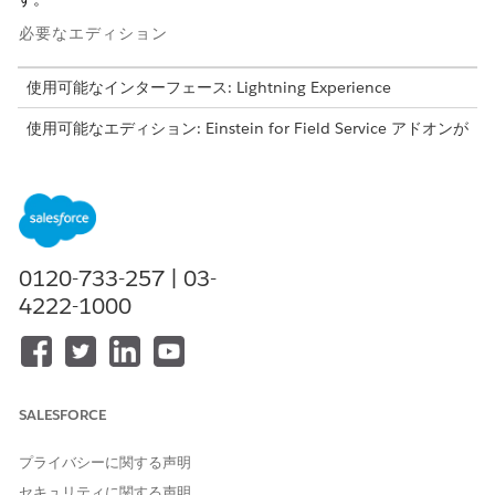
必要なエディション
使用可能なインターフェース: Lightning Experience
使用可能なエディション: Einstein for Field Service アドオンが
付属する
Enterprise
Edition、
Performance
Edition、および
Unlimited
Edition。
Einstein 1 Field Service
Edition でも使用
できます。
Einstein for Field Service アドオンを購入するには、
Salesforce アカウントエグゼクティブにお問い合わせくださ
0120-733-257 | 03-
い。
4222-1000
Einstein 生成 AI の設定は Lightning Experience で使用できま
す。
Field Service のコア機能および管理パッケージを使用可能なエ
ディション:
Enterprise
Edition、
Performance
Edition、
SALESFORCE
Unlimited
Edition、および
Developer
Edition。
プライバシーに関する声明
必要なユーザー権限
セキュリティに関する声明