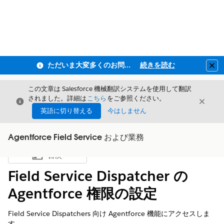
ただいま大変多くのお問い合わせをいただいており、ご連絡までにお時間を頂戴しております
続きを読む
Clo
この文章は Salesforce 機械翻訳システムを使用して翻訳
されました。詳細は
こちら
をご参照ください。
閉じる
閉じ
閉じる
英語に切り替える
今はしません
Agentforce Field Service および業務
目次
目次を表示
Field Service Dispatcher の
Agentforce 権限の設定
Field Service Dispatchers 向け Agentforce 機能にアクセスしま
す。