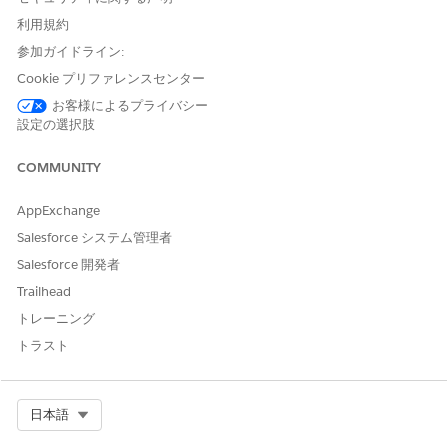
権限セットを作成および割り
「プロファイルと権限セット
利用規約
当てる
の管理」
参加ガイドライン:
開始する前に、「
Einstein生成AI
の設定」の手順に従います。
Cookie プリファレンスセンター
お客様によるプライバシー
設定の選択肢
COMMUNITY
Data 360
の設定手順をスキップしないでください。
メモ
AppExchange
Salesforce システム管理者
[設定] の [クイック検索] ボックスに
と入力し、
「ユーザー」
[権限セット]
を選択します。
Salesforce 開発者
これらの権限セットで、
[割り当ての管理]
をクリックして、
Trailhead
[割り当てを追加]
をクリックします。
トレーニング
関連する管理者と派遣担当者に「
Einstein Field Service
User
」権限セットを割り当てます。
トラスト
Select Org
日本語
この記事で問題は解決されましたか?