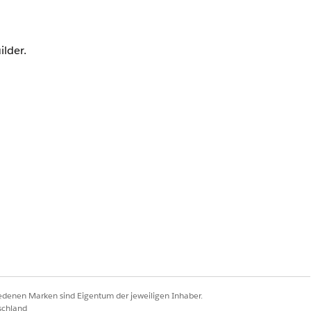
ilder.
oundations oder
Einstein 1 Field Service
en verwalten" UND "AI-Agenten
iedenen Marken sind Eigentum der jeweiligen Inhaber.
ntforce Agents
aus.
schland