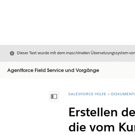
Schließen
Dieser Text wurde mit dem maschinellen Übersetzungssystem von S
Agentforce Field Service und Vorgänge
SALESFORCE-HILFE
DOKUMENT
Sie befinden sich hier:
Inhalt anzeigen
Erstellen d
die vom Kun