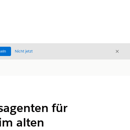
Schli
seln
Nicht jetzt
Schließ
gsagenten für
im alten