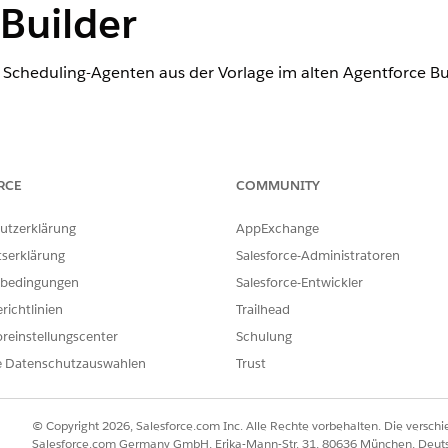
Builder
ce Scheduling-Agenten aus der Vorlage im alten Agentforce Bu
ence
RCE
COMMUNITY
rmance
,
Unlimited
und
Developer
Edition mit Field Service und F
 Service
Edition.
utzerklärung
AppExchange
tserklärung
Salesforce-Administratoren
ERFORDERLICHE BENUTZERBERECHTIGUNGEN
bedingungen
Salesforce-Entwickler
rviceagenten:
"Agentforce-Serviceagent
richtlinien
Trailhead
verwalten"
reinstellungscenter
Schulung
ODER
e Datenschutzauswahlen
Trust
Anwendung anpassen
© Copyright 2026, Salesforce.com Inc. Alle Rechte vorbehalten. Die versch
eld "Schnellsuche" den Text
ein und wählen Sie dann
Age
Agenten
Salesforce.com Germany GmbH, Erika-Mann-Str. 31, 80636 München, Deut