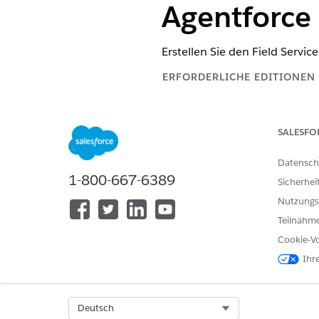
Agentforce 
Erstellen Sie den Field Servi
ERFORDERLICHE EDITIONEN
Verfügbarkeit: Lightning Experi
SALESFO
Verfügbarkeit:
Enterprise
,
Perfo
Edition oder
Agentforce 1 Field
Datensch
1-800-667-6389
Sicherhei
Nutzungs
Erstellen und Verwalten von Se
Teilnahme
Cookie-Vo
Ihr
Select Org
Deutsch
Geben Sie unter "Setup" im F