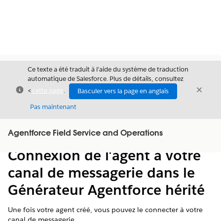
Ce texte a été traduit à l’aide du système de traduction
automatique de Salesforce. Plus de détails, consultez
Fermer
Ferme
<
cette page
.
Basculer vers la page en anglais
Fermer
Pas maintenant
Table des
Agentforce Field Service and Operations
Afficher la table des matières
matières
Connexion de l'agent à votre
canal de messagerie dans le
Générateur Agentforce hérité
Une fois votre agent créé, vous pouvez le connecter à votre
canal de messagerie.