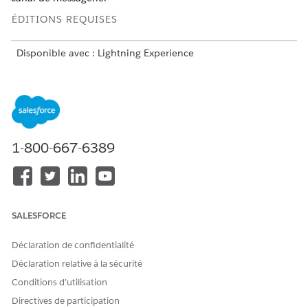
ÉDITIONS REQUISES
Disponible avec : Lightning Experience
Disponible avec :
Enterprise
Edition,
Performance
Edition,
Unlimited
Edition et
Developer
Edition with Field Service
and Foundations, ou
Einstein 1 Field Service
Edition ou
Agentforce 1 Field Service
Edition.
Dans Configuration, recherchez et sélectionnez
1-800-667-6389
Paramètres de Messagerie
.
Ouvrez le canal de messagerie requis.
Dans Acheminement Omni-Channel, cliquez sur
Modifier
.
Pour Type d'acheminement, sélectionnez
Agent de service
Agentforce.
SALESFORCE
Déclaration de confidentialité
Déclaration relative à la sécurité
Conditions d’utilisation
Si vous avez déjà un flux pour
REMARQUE
Directives de participation
l'acheminement que vous préférez utiliser, vous pouvez