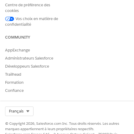
Centre de préférence des
sélectionner
Omni-Flow
et sélectionner ce flux ici.
cookies
Vos choix en matière de
Pour Agent de service Agentforce, sélectionnez l'agent que
confidentialité
vous avez créé.
COMMUNITY
AppExchange
Administrateurs Salesforce
Seuls les agents actifs sont affichés dans
REMARQUE
Développeurs Salesforce
cette liste. Si vous ne pouvez pas afficher votre agent,
Trailhead
revenez dans Agentforce Builder et activez votre agent.
Formation
Confiance
Sélectionnez une File d'attente de repli.
Enregistrez vos modifications.
Select Org
Français
CET ARTICLE A-T-IL RÉSOLU VOTRE PROBLÈME ?
© Copyright 2026, Salesforce.com Inc. Tous droits réservés. Les autres
marques appartiennent à leurs propriétaires respectifs.
Dites-nous ce que nous pouvons améliorer !