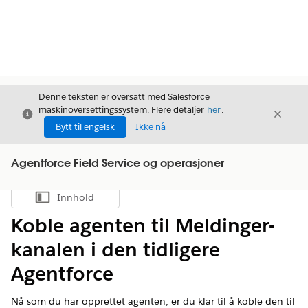
Denne teksten er oversatt med Salesforce
maskinoversettingssystem. Flere detaljer
her
.
Avslutt
Avslut
Avslutt
Bytt til engelsk
Ikke nå
Agentforce Field Service og operasjoner
Innhold
Vis innholdsfortegnelse
Koble agenten til Meldinger-
kanalen i den tidligere
Agentforce
Nå som du har opprettet agenten, er du klar til å koble den til