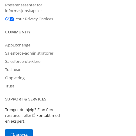
Preferansesenter for
informasjonskapsler
I Agentforce tjenesteagent velger du agenten du
Your Privacy Choices
opprettet.
COMMUNITY
AppExchange
Salesforce-administratorer
Bare aktive agenter vises i denne listen. Hvis du
MERK
ikke kan se agenten, går du tilbake til Agentforce
Salesforce-utviklere
Builder og aktiverer agenten.
Trailhead
Opplæring
Velg en reservekø.
Trust
Lagre endringene.
SUPPORT & SERVICES
Trenger du hjelp? Finn flere
HJALP DENNE ARTIKKELEN MED Å LØSE PROBLEMET DITT?
ressurser, eller få kontakt med
en ekspert.
La oss få vite det slik at vi kan forbedre!
Ja
Nei
Få støtte