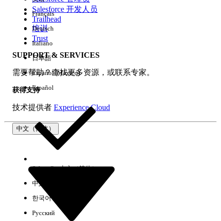
Salesforce 开发人员
Français
体验
Trailhead
培训
Deutsch
Trust
Italiano
SUPPORT & SERVICES
日本語
全部清除
完成
需要帮助？查找更多资源，或联系专家。
Español (México)
Español
获得支持
技术提供者
Experience Cloud
中文（简体）
Select Org
中文（简体）
中文（繁体）
한국어
Русский
没有结果