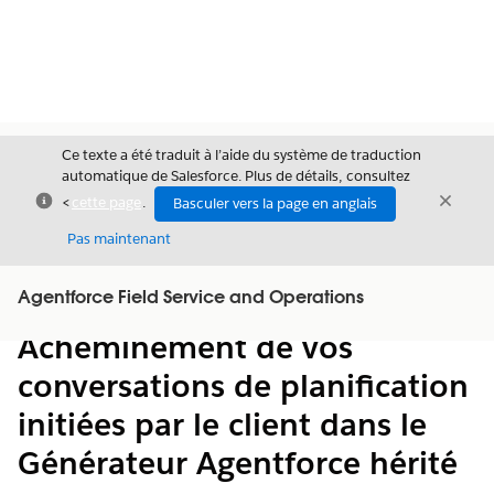
Ce texte a été traduit à l’aide du système de traduction
automatique de Salesforce. Plus de détails, consultez
Fermer
Ferme
<
cette page
.
Basculer vers la page en anglais
Fermer
Pas maintenant
Table des
Agentforce Field Service and Operations
Afficher la table des matières
matières
Acheminement de vos
conversations de planification
initiées par le client dans le
Générateur Agentforce hérité