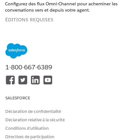
Configurez des flux Omni-Channel pour acheminer les
conversations vers et depuis votre agent.
ÉDITIONS REQUISES
Disponible avec : Lightning Experience
Disponible avec :
Enterprise
Edition,
Performance
Edition,
Unlimited
Edition et
Developer
Edition with Field Service
and Foundations, ou
Einstein 1 Field Service
Edition ou
Agentforce 1 Field Service
Edition.
1-800-667-6389
AUTORISATIONS UTILISATEUR REQUISES
Pour ouvrir, modifier ou
Gérer les flux
créer un flux dans Flow
SALESFORCE
Builder:
Déclaration de confidentialité
Configuration du flux Omni-Channel sortant pour les
Déclaration relative à la sécurité
escalades
Conditions d’utilisation
Ce flux achemine les conversations depuis l'agent vers une file
Directives de participation
d'attente d'escalade, un commercial ou une autre destination