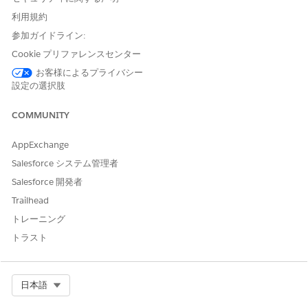
[設定] で、
[フロー]
を見つけて選択します。
利用規約
[会話を
Route Conversations to Agentforce Service Agents
参加ガイドライン:
(Agentforce サービスエージェントに転送)] フローを開きま
Cookie プリファレンスセンター
す。
[
Save As New Flow
(新規フローとして保存)] をクリックしま
お客様によるプライバシー
す。
設定の選択肢
表示ラベルを入力します。API 参照名が入力されます。
[作業を転送] 要素で、キューに転送することを示す表示ラベ
COMMUNITY
ル、API 参照名、説明を変更します。
[ルート先] で、[
キュー] を
選択します。
AppExchange
Salesforce システム管理者
Salesforce 開発者
Trailhead
トレーニング
この項目が表示されない場合は、選択したサービスチ
メモ
ャネルを削除してから再度追加します。
トラスト
[キュー ID] を見つけて選択します。
Select Org
日本語
フローを保存して有効化します。