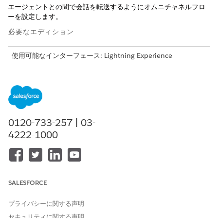
エージェントとの間で会話を転送するようにオムニチャネルフロ
ーを設定します。
必要なエディション
使用可能なインターフェース: Lightning Experience
使用可能なエディション: Field Service および Foundation が
付属する
Enterprise
Edition、
Performance Edition
、
Unlimited
Edition、および
Developer
Edition、または
Einstein 1 Field Service
Edition または
Agentforce 1 Field
Service
Edition。
0120-733-257 | 03-
4222-1000
必要なユーザー権限
Flow Builder でフローを開
「フローの管理」
く、編集または作成する
SALESFORCE
エスカレーション用の送信オムニチャネルフローの設定
このフローは、エージェントからの会話をエスカレーションキュ
プライバシーに関する声明
ー、担当者、または指定したその他の宛先に転送します。
セキュリティに関する声明