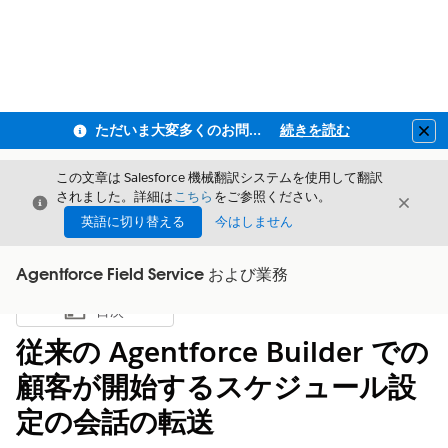
ただいま大変多くのお問い合わせをいただいており、ご連絡までにお時間を頂戴しております
続きを読む
Clo
この文章は Salesforce 機械翻訳システムを使用して翻訳
されました。詳細は
こちら
をご参照ください。
閉じる
閉じ
閉じる
英語に切り替える
今はしません
Agentforce Field Service および業務
目次
目次を表示
従来の Agentforce Builder での
顧客が開始するスケジュール設
定の会話の転送