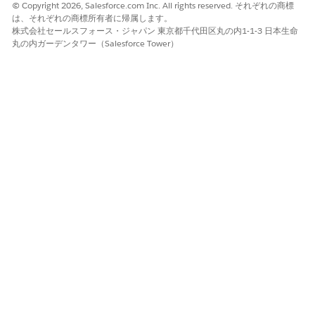
© Copyright 2026, Salesforce.com Inc. All rights reserved. それぞれの商標
受信ルーティングフローの設定とメッセージングチャネル
は、それぞれの商標所有者に帰属します。
への接続 (省略可能)
株式会社セールスフォース・ジャパン 東京都千代田区丸の内1-1-3 日本生命
丸の内ガーデンタワー（Salesforce Tower）
初期設定で、エージェントをメッセージングチャネルに直接接続
しました。受信会話のルーティングにロジックを追加する場合
は、フローを設定して、そのフローをメッセージングチャネルに
接続できます。
フローを設定します。
[設定] で、
[フロー]
を見つけて選択します。
[会話を
Route Conversations to Agentforce Service
Agents
(Agentforce サービスエージェントに転送)] フロ
ーを開きます。
[
Save As New Flow
(新規フローとして保存)] をクリック
します。
表示ラベルを入力します。API 参照名が入力されます。
サービスエージェントに転送要素を開きます。
[ルート先] で、[
Agentforce サービスエージェント
] を選
択します。